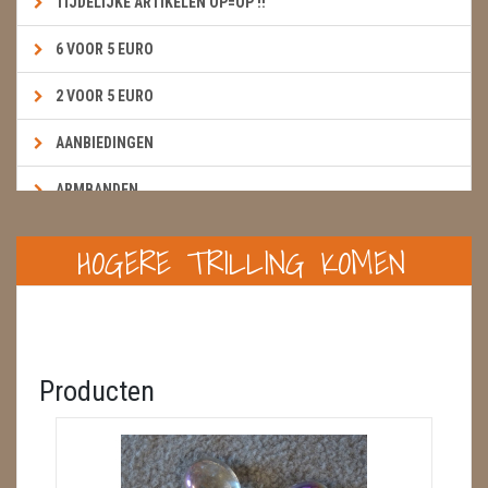
TIJDELIJKE ARTIKELEN OP=OP !!
6 VOOR 5 EURO
2 VOOR 5 EURO
AANBIEDINGEN
ARMBANDEN
BOEKEN & KAARTEN E.A.R.T.H.
HOGERE TRILLING KOMEN
BOLLEN
BROEKZAKSTENEN
CADEAUBONNEN
Producten
DIERTJES
DIVERSE