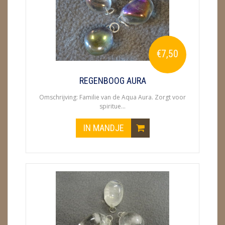
ENGELEN
FENG SHUI
€7,50
GEODE 'S / STANDAARDS
GESLEPEN STENEN
REGENBOOG AURA
Omschrijving: Familie van de Aqua Aura. Zorgt voor
HANGERS
spiritue...
HARTEN
IN MANDJE
HUISREINIGING
KAARSEN
LAMPEN
MASSAGE