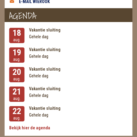
E-MAIL WIEROOK
METEORIETEN
AGENDA
READING EN PERSOONLIJK ADVIES
RUWE STENEN
Vakantie sluiting
18
Gehele dag
aug.
SCHEDELS / SKULLS
Vakantie sluiting
19
SELENIET
Gehele dag
aug.
SPECIALE STUKKEN
Vakantie sluiting
20
Gehele dag
aug.
TELEFOON KOORDEN
Vakantie sluiting
21
THEELICHTEN
Gehele dag
aug.
VLINDERS
Vakantie sluiting
22
Gehele dag
aug.
WIEROOK, OLIE & TOEBEHOREN
Bekijk hier de agenda
ZAKJES WATER ELIXERS