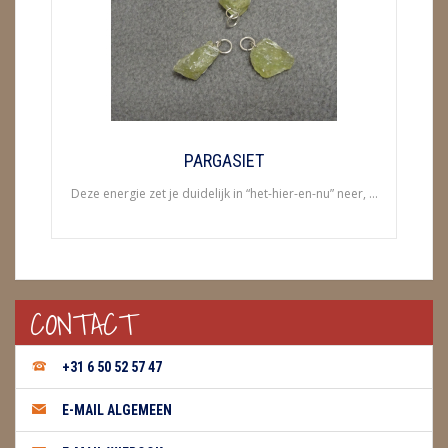
ENGELEN
FENG SHUI
GEODE 'S / STANDAARDS
GESLEPEN STENEN
PARGASIET
Deze energie zet je duidelijk in “het-hier-en-nu” neer, ...
HANGERS
HARTEN
HUISREINIGING
CONTACT
KAARSEN
+31 6 50 52 57 47
LAMPEN
E-MAIL ALGEMEEN
MASSAGE