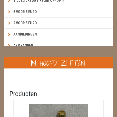
TIJDELIJKE ARTIKELEN OP=OP !!
6 VOOR 5 EURO
2 VOOR 5 EURO
AANBIEDINGEN
ARMBANDEN
BOEKEN & KAARTEN E.A.R.T.H.
IN HOOFD ZITTEN
BOLLEN
BROEKZAKSTENEN
CADEAUBONNEN
Producten
DIERTJES
DIVERSE