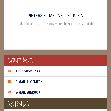
METEORIETEN
READING EN PERSOONLIJK ADVIES
PIETERSIET MET NELLIET KLEIN
RUWE STENEN
Pakt blokkades op de bovenste chakra’s aan, vanaf de
hartc...
SCHEDELS / SKULLS
SELENIET
SPECIALE STUKKEN
CONTACT
TELEFOON KOORDEN
+31 6 50 52 57 47
THEELICHTEN
E-MAIL ALGEMEEN
VLINDERS
E-MAIL WIEROOK
WIEROOK, OLIE & TOEBEHOREN
AGENDA
ZAKJES WATER ELIXERS