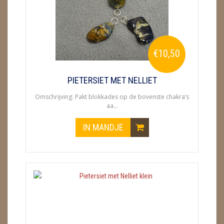
ENGELEN
FENG SHUI
€10,50
GEODE 'S / STANDAARDS
GESLEPEN STENEN
PIETERSIET MET NELLIET
Omschrijving: Pakt blokkades op de bovenste chakra’s
HANGERS
aa...
HARTEN
IN MANDJE
HUISREINIGING
KAARSEN
LAMPEN
MASSAGE