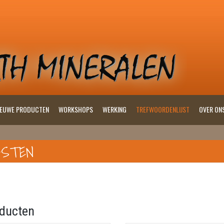
IEUWE PRODUCTEN
WORKSHOPS
WERKING
TREFWOORDENLIJST
OVER ON
GSTEN
ducten