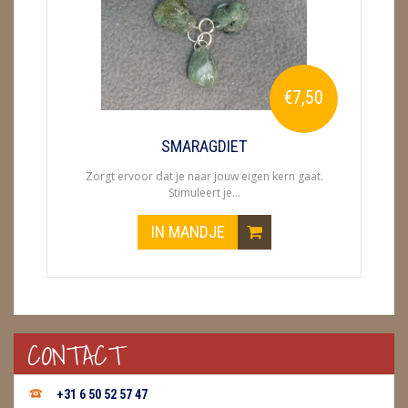
ENGELEN
FENG SHUI
€7,50
GEODE 'S / STANDAARDS
GESLEPEN STENEN
SMARAGDIET
Zorgt ervoor dat je naar jouw eigen kern gaat.
HANGERS
Stimuleert je...
HARTEN
IN MANDJE
HUISREINIGING
KAARSEN
LAMPEN
CONTACT
MASSAGE
+31 6 50 52 57 47