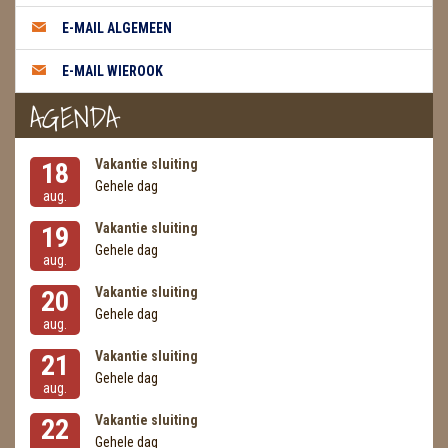
METEORIETEN
E-MAIL ALGEMEEN
READING EN PERSOONLIJK ADVIES
E-MAIL WIEROOK
RUWE STENEN
AGENDA
SCHEDELS / SKULLS
Vakantie sluiting
18
SELENIET
Gehele dag
aug.
SPECIALE STUKKEN
Vakantie sluiting
19
Gehele dag
aug.
TELEFOON KOORDEN
Vakantie sluiting
20
THEELICHTEN
Gehele dag
aug.
VLINDERS
Vakantie sluiting
21
Gehele dag
aug.
WIEROOK, OLIE & TOEBEHOREN
Vakantie sluiting
22
ZAKJES WATER ELIXERS
Gehele dag