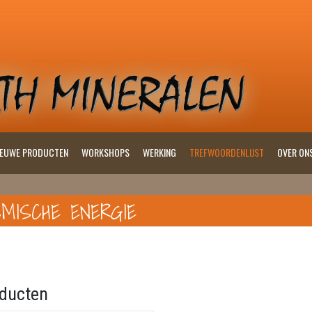
IEUWE PRODUCTEN
WORKSHOPS
WERKING
TREFWOORDENLIJST
OVER ON
MISCHE ENERGIE
ducten