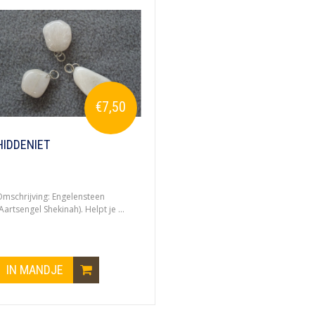
€7,50
HIDDENIET
mschrijving: Engelensteen
Aartsengel Shekinah). Helpt je ...
IN MANDJE