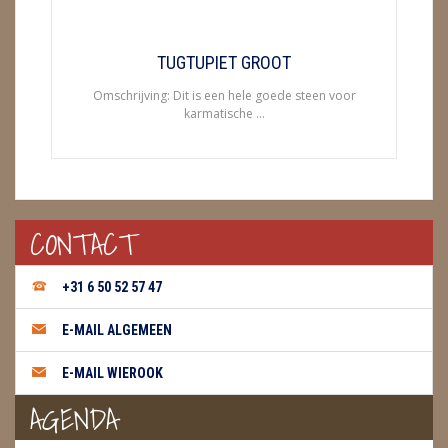
METEORIETEN
READING EN PERSOONLIJK ADVIES
TUGTUPIET GROOT
RUWE STENEN
Omschrijving: Dit is een hele goede steen voor
karmatische ...
SCHEDELS / SKULLS
SELENIET
SPECIALE STUKKEN
CONTACT
TELEFOON KOORDEN
+31 6 50 52 57 47
THEELICHTEN
E-MAIL ALGEMEEN
VLINDERS
E-MAIL WIEROOK
WIEROOK, OLIE & TOEBEHOREN
AGENDA
ZAKJES WATER ELIXERS