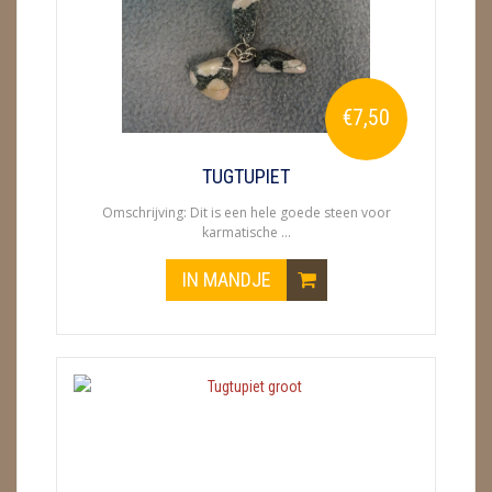
ENGELEN
FENG SHUI
€7,50
GEODE 'S / STANDAARDS
GESLEPEN STENEN
TUGTUPIET
Omschrijving: Dit is een hele goede steen voor
HANGERS
karmatische ...
HARTEN
IN MANDJE
HUISREINIGING
KAARSEN
LAMPEN
MASSAGE