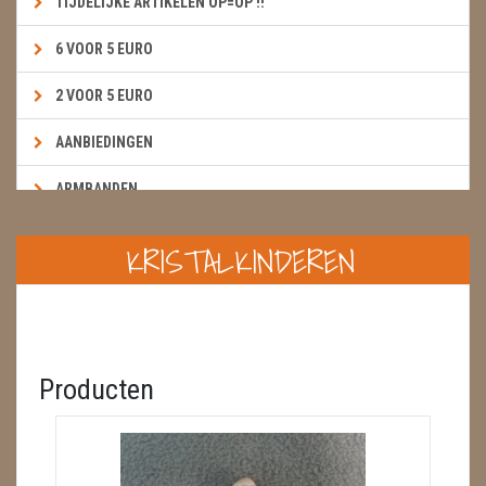
TIJDELIJKE ARTIKELEN OP=OP !!
6 VOOR 5 EURO
2 VOOR 5 EURO
AANBIEDINGEN
ARMBANDEN
BOEKEN & KAARTEN E.A.R.T.H.
KRISTALKINDEREN
BOLLEN
BROEKZAKSTENEN
CADEAUBONNEN
Producten
DIERTJES
DIVERSE