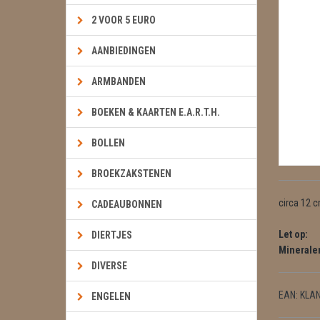
2 VOOR 5 EURO
AANBIEDINGEN
ARMBANDEN
BOEKEN & KAARTEN E.A.R.T.H.
BOLLEN
BROEKZAKSTENEN
circa 12 
CADEAUBONNEN
Let op:
DIERTJES
Mineralen
DIVERSE
EAN:
KLA
ENGELEN