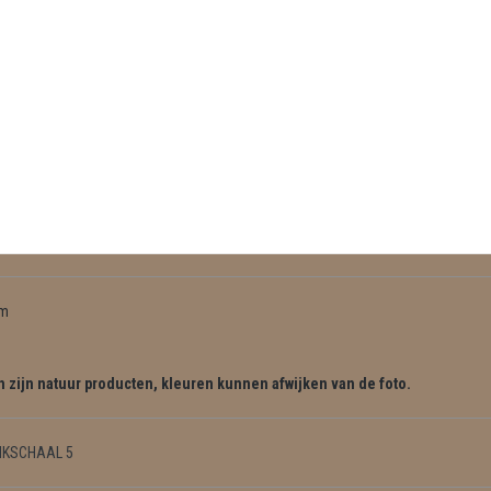
cm
 zijn natuur producten, kleuren kunnen afwijken van de foto.
NKSCHAAL 5