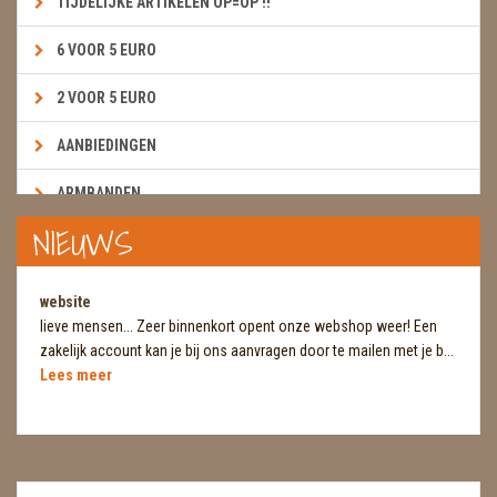
TIJDELIJKE ARTIKELEN OP=OP !!
6 VOOR 5 EURO
2 VOOR 5 EURO
AANBIEDINGEN
ARMBANDEN
NIEUWS
BOEKEN & KAARTEN E.A.R.T.H.
BOLLEN
website
lieve mensen... Zeer binnenkort opent onze webshop weer! Een
BROEKZAKSTENEN
zakelijk account kan je bij ons aanvragen door te mailen met je b...
Lees meer
CADEAUBONNEN
DIERTJES
DIVERSE