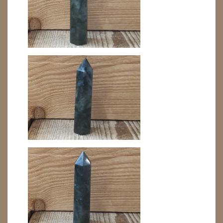
HUISREINIGING
KAARSEN
LAMPEN
MASSAGE
METEORIETEN
READING EN PERSOONLIJK ADVIES
RUWE STENEN
SCHEDELS / SKULLS
SELENIET
SPECIALE STUKKEN
TELEFOON KOORDEN