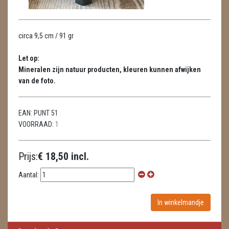
THEELICHTEN
circa 9,5 cm / 91 gr
VLINDERS
Let op:
WIEROOK, OLIE & TOEBEHOREN
Mineralen zijn natuur producten, kleuren kunnen afwijken
van de foto.
ZAKJES WATER ELIXERS
EAN:
PUNT 51
VOORRAAD:
1
Prijs:
€ 18,50 incl.
Aantal: