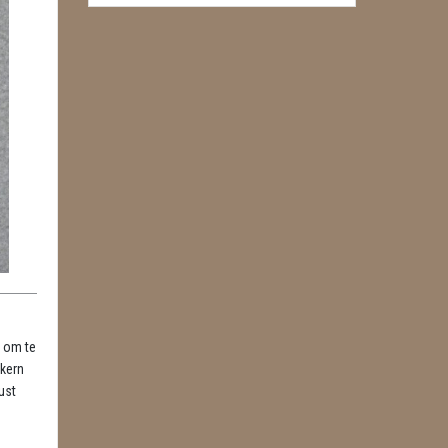
t om te
 kern
ust