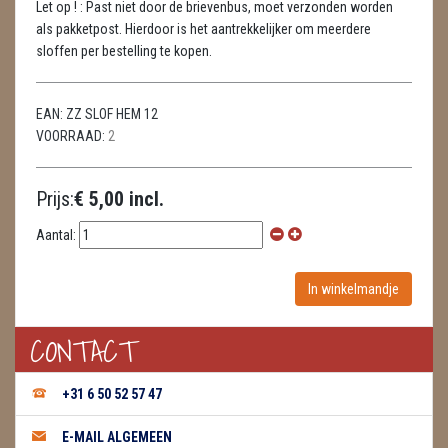
Let op ! : Past niet door de brievenbus, moet verzonden worden
METEORIETEN
als pakketpost. Hierdoor is het aantrekkelijker om meerdere
sloffen per bestelling te kopen.
READING EN PERSOONLIJK ADVIES
RUWE STENEN
EAN:
ZZ SLOF HEM 12
VOORRAAD:
2
SCHEDELS / SKULLS
SELENIET
Prijs:
€ 5,00 incl.
SPECIALE STUKKEN
Aantal:
TELEFOON KOORDEN
THEELICHTEN
CONTACT
VLINDERS
+31 6 50 52 57 47
WIEROOK, OLIE & TOEBEHOREN
E-MAIL ALGEMEEN
WIEROOK