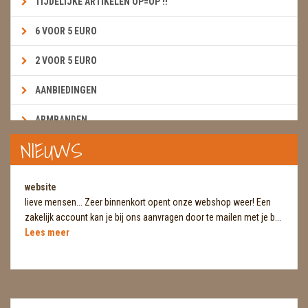
TIJDELIJKE ARTIKELEN OP=OP !!
6 VOOR 5 EURO
2 VOOR 5 EURO
AANBIEDINGEN
ARMBANDEN
NIEUWS
BOEKEN & KAARTEN E.A.R.T.H.
BOLLEN
website
lieve mensen... Zeer binnenkort opent onze webshop weer! Een
BROEKZAKSTENEN
zakelijk account kan je bij ons aanvragen door te mailen met je b...
Lees meer
CADEAUBONNEN
DIERTJES
DIVERSE