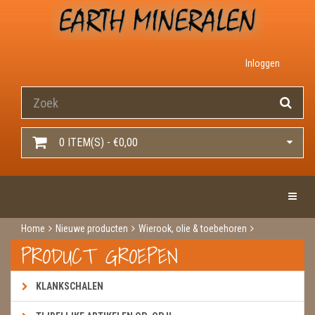
Inloggen
0 ITEM(S) - €0,00
Toggle 
Home
Nieuwe producten
Wierook, olie & toebehoren
Wierook
Wierook hem / darshan
Lotus
PRODUCT GROEPEN
KLANKSCHALEN