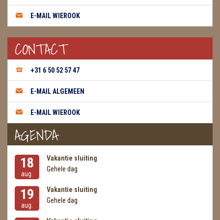
E-MAIL WIEROOK
WIEROOK GREEN TREE
WIEROOK HEM / DARSHAN
CONTACT
WIEROOK KEGELS
+31 6 50 52 57 47
WIEROOK NAG CHAMPA / SATYA
E-MAIL ALGEMEEN
OLIE
E-MAIL WIEROOK
WIEROOK HUTTEN & PLANKJES
AGENDA
ZAKJES WATER ELIXERS
Vakantie sluiting
18
Gehele dag
aug.
Vakantie sluiting
19
Gehele dag
aug.