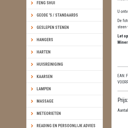
FENG SHUI
U ontv
GEODE 'S / STANDAARDS
De fot
steen w
GESLEPEN STENEN
Let op
HANGERS
Miner
HARTEN
HUISREINIGING
EAN:
F
KAARSEN
VOOR
LAMPEN
Prijs
MASSAGE
Aantal
METEORIETEN
READING EN PERSOONLIJK ADVIES