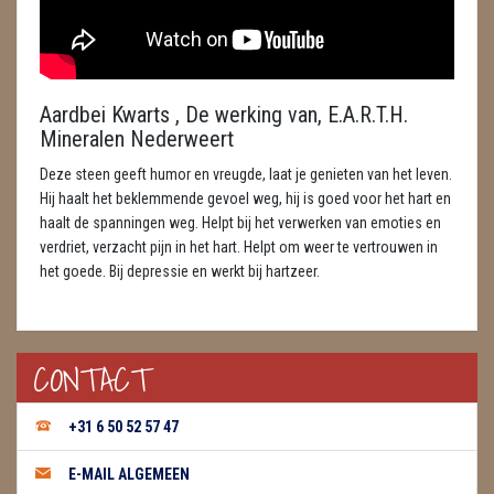
ENGELEN
FENG SHUI
Aardbei Kwarts , De werking van, E.A.R.T.H.
GEODE 'S / STANDAARDS
Mineralen Nederweert
GESLEPEN STENEN
Deze steen geeft humor en vreugde, laat je genieten van het leven.
Hij haalt het beklemmende gevoel weg, hij is goed voor het hart en
HANGERS
haalt de spanningen weg. Helpt bij het verwerken van emoties en
verdriet, verzacht pijn in het hart. Helpt om weer te vertrouwen in
HARTEN
het goede. Bij depressie en werkt bij hartzeer.
HUISREINIGING
CONTACT
KAARSEN
LAMPEN
+31 6 50 52 57 47
MASSAGE
E-MAIL ALGEMEEN