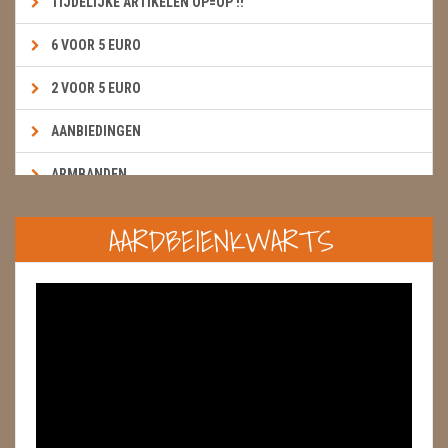
TIJDELIJKE ARTIKELEN OP=OP !!
6 VOOR 5 EURO
2 VOOR 5 EURO
AANBIEDINGEN
ARMBANDEN
BOEKEN & KAARTEN E.A.R.T.H.
AARDBEIENKWARTS
BOLLEN
BROEKZAKSTENEN
CADEAUBONNEN
DIERTJES
DIVERSE