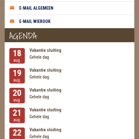
METEORIETEN
E-MAIL ALGEMEEN
READING EN PERSOONLIJK ADVIES
E-MAIL WIEROOK
RUWE STENEN
AGENDA
SCHEDELS / SKULLS
Vakantie sluiting
18
SELENIET
Gehele dag
aug.
SPECIALE STUKKEN
Vakantie sluiting
19
Gehele dag
aug.
TELEFOON KOORDEN
Vakantie sluiting
20
THEELICHTEN
Gehele dag
aug.
VLINDERS
Vakantie sluiting
21
Gehele dag
aug.
WIEROOK, OLIE & TOEBEHOREN
Vakantie sluiting
22
ZAKJES WATER ELIXERS
Gehele dag