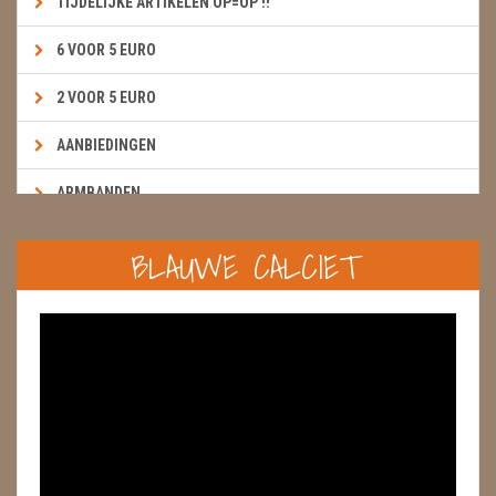
TIJDELIJKE ARTIKELEN OP=OP !!
6 VOOR 5 EURO
2 VOOR 5 EURO
AANBIEDINGEN
ARMBANDEN
BOEKEN & KAARTEN E.A.R.T.H.
BLAUWE CALCIET
BOLLEN
BROEKZAKSTENEN
CADEAUBONNEN
DIERTJES
DIVERSE