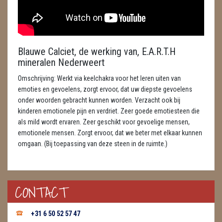
ENGELEN
FENG SHUI
Blauwe Calciet, de werking van, E.A.R.T.H
GEODE 'S / STANDAARDS
mineralen Nederweert
GESLEPEN STENEN
Omschrijving: Werkt via keelchakra voor het leren uiten van
emoties en gevoelens, zorgt ervoor, dat uw diepste gevoelens
HANGERS
onder woorden gebracht kunnen worden. Verzacht ook bij
kinderen emotionele pijn en verdriet. Zeer goede emotiesteen die
HARTEN
als mild wordt ervaren. Zeer geschikt voor gevoelige mensen,
emotionele mensen. Zorgt ervoor, dat we beter met elkaar kunnen
HUISREINIGING
omgaan. (Bij toepassing van deze steen in de ruimte.)
KAARSEN
LAMPEN
CONTACT
MASSAGE
+31 6 50 52 57 47