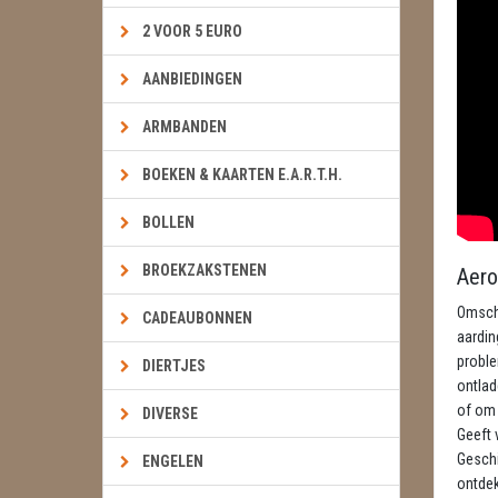
2 VOOR 5 EURO
AANBIEDINGEN
ARMBANDEN
BOEKEN & KAARTEN E.A.R.T.H.
BOLLEN
BROEKZAKSTENEN
Aero
Omschr
CADEAUBONNEN
aardin
proble
DIERTJES
ontlad
of om 
DIVERSE
Geeft 
Geschi
ENGELEN
ontdekk