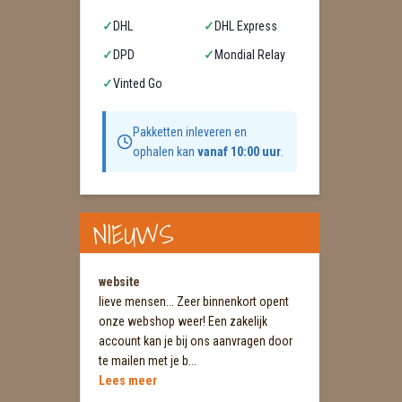
✓
DHL
✓
DHL Express
✓
DPD
✓
Mondial Relay
✓
Vinted Go
Pakketten inleveren en
ophalen kan
vanaf 10:00 uur
.
NIEUWS
website
lieve mensen... Zeer binnenkort opent
onze webshop weer! Een zakelijk
account kan je bij ons aanvragen door
te mailen met je b...
Lees meer