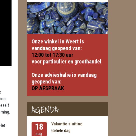
Onze winkel in Weert is
vandaag geopend van:
12:00 tot
17:30
uur
voor particulier en groothandel
Onze adviesbalie is vandaag
geopend van:
OP AFSPRAAK
e
unnen
AGENDA
jezelf
oming.
Vakantie sluiting
18
Het
Gehele dag
aug.