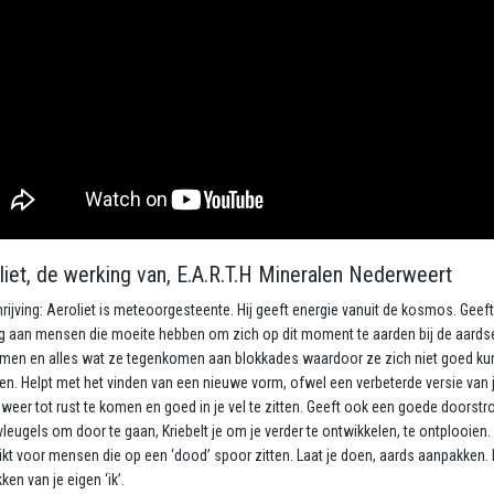
liet, de werking van, E.A.R.T.H Mineralen Nederweert
ijving: Aeroliet is meteoorgesteente. Hij geeft energie vanuit de kosmos. Geeft
g aan mensen die moeite hebben om zich op dit moment te aarden bij de aards
men en alles wat ze tegenkomen aan blokkades waardoor ze zich niet goed k
en. Helpt met het vinden van een nieuwe vorm, ofwel een verbeterde versie van 
weer tot rust te komen en goed in je vel te zitten. Geeft ook een goede doorstr
vleugels om door te gaan, Kriebelt je om je verder te ontwikkelen, te ontplooien.
kt voor mensen die op een ‘dood’ spoor zitten. Laat je doen, aards aanpakken. 
en van je eigen ‘ik’.