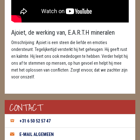
ENGELEN
FENG SHUI
Ajoiet, de werking van, E.A.R.T.H mineralen
GEODE 'S / STANDAARDS
Omschrijving: Ajoiet is een steen die liefde en emoties
GESLEPEN STENEN
ondersteunt. Tegelijkertijd versterkt hij het geheugen. Hij geeft rust
en kalmte. Hij leert ons ook mededogen te hebben. Verder helpt hij
HANGERS
ons af te stemmen op mensen, op hun gevoel en helpt hij mee
met het oplossen van conflicten. Zorgt ervoor, dat we zachter zijn
HARTEN
voor onszelf.
HUISREINIGING
CONTACT
KAARSEN
LAMPEN
+31 6 50 52 57 47
MASSAGE
E-MAIL ALGEMEEN