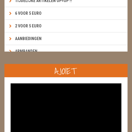
TIJDELIJKE ARTIKELEN OP=OP !!
6 VOOR 5 EURO
2 VOOR 5 EURO
AANBIEDINGEN
ARMBANDEN
BOEKEN & KAARTEN E.A.R.T.H.
AJOIET
BOLLEN
BROEKZAKSTENEN
CADEAUBONNEN
DIERTJES
DIVERSE