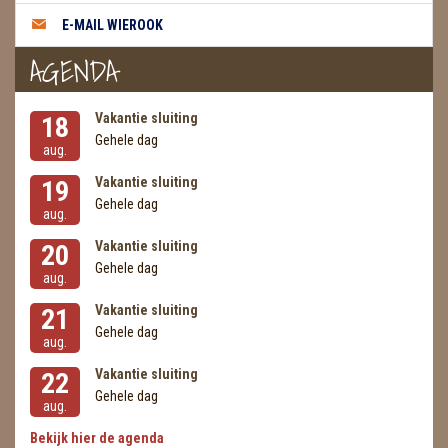
METEORIETEN
E-MAIL WIEROOK
READING EN PERSOONLIJK ADVIES
AGENDA
RUWE STENEN
Vakantie sluiting
18
SCHEDELS / SKULLS
Gehele dag
aug.
SELENIET
Vakantie sluiting
19
Gehele dag
aug.
SPECIALE STUKKEN
Vakantie sluiting
20
TELEFOON KOORDEN
Gehele dag
aug.
Vakantie sluiting
THEELICHTEN
21
Gehele dag
aug.
VLINDERS
Vakantie sluiting
22
Gehele dag
WIEROOK, OLIE & TOEBEHOREN
aug.
Bekijk hier de agenda
ZAKJES WATER ELIXERS