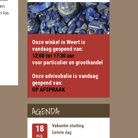
gen
n los
Onze winkel in Weert is
vandaag geopend van:
12:00 tot
17:30
uur
voor particulier en groothandel
Onze adviesbalie is vandaag
geopend van:
OP AFSPRAAK
AGENDA
Vakantie sluiting
18
Gehele dag
aug.