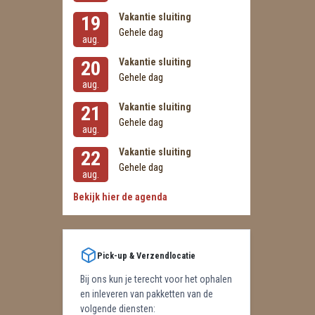
Vakantie sluiting
19
Gehele dag
aug.
Vakantie sluiting
20
Gehele dag
aug.
Vakantie sluiting
21
Gehele dag
aug.
Vakantie sluiting
22
Gehele dag
aug.
Bekijk hier de agenda
Pick-up & Verzendlocatie
Bij ons kun je terecht voor het ophalen
en inleveren van pakketten van de
volgende diensten: