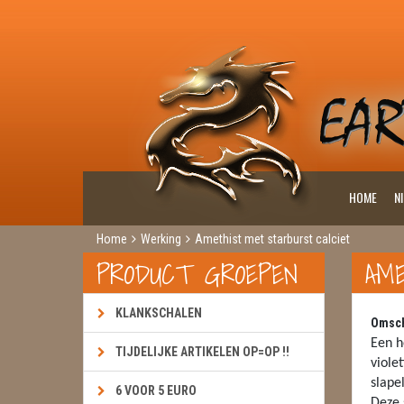
HOME
N
Home
Werking
Amethist met starburst calciet
PRODUCT GROEPEN
AM
KLANKSCHALEN
Omsch
Een h
TIJDELIJKE ARTIKELEN OP=OP !!
viole
slape
6 VOOR 5 EURO
Deze 