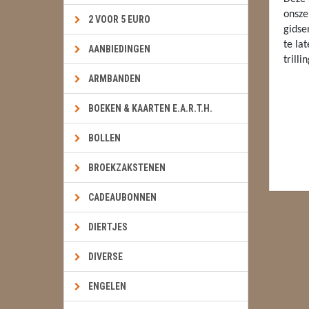
onsze
2 VOOR 5 EURO
gidse
te la
AANBIEDINGEN
trilli
ARMBANDEN
BOEKEN & KAARTEN E.A.R.T.H.
BOLLEN
BROEKZAKSTENEN
CADEAUBONNEN
DIERTJES
DIVERSE
ENGELEN