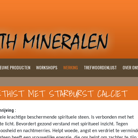
IEUWE PRODUCTEN
WORKSHOPS
WERKING
TREFWOORDENLIJST
OVER ON
ETHIST MET STARBURST CALCIET
rijving :
ele krachtige beschermende spirituele steen. Is verbonden met het
tte licht. Bevordert gezond verstand met spiritueel inzicht. Tegen
loosheid en nachtmerries. Helpt woede, angst en verdriet te vermind
steen heeft een vrouwelijke energie, die ons helpt om zachter te zijn