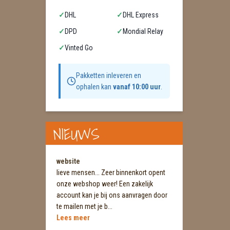
✓
DHL
✓
DHL Express
✓
DPD
✓
Mondial Relay
✓
Vinted Go
Pakketten inleveren en
ophalen kan
vanaf 10:00 uur
.
NIEUWS
website
lieve mensen... Zeer binnenkort opent
onze webshop weer! Een zakelijk
account kan je bij ons aanvragen door
te mailen met je b...
Lees meer