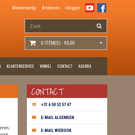
Winkelmandje
Afrekenen
Inloggen
0 ITEM(S) - €0,00
S
KLANTENSERVICE
WINKEL
CONTACT
AGENDA
CONTACT
+31 6 50 52 57 47
E-MAIL ALGEMEEN
eren.
E-MAIL WIEROOK
 voor