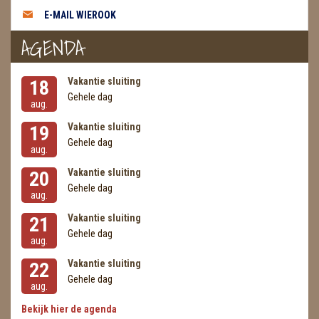
METEORIETEN
E-MAIL WIEROOK
AGENDA
READING EN PERSOONLIJK ADVIES
RUWE STENEN
Vakantie sluiting
18
Gehele dag
SCHEDELS / SKULLS
aug.
Vakantie sluiting
19
SELENIET
Gehele dag
aug.
SPECIALE STUKKEN
Vakantie sluiting
20
Gehele dag
TELEFOON KOORDEN
aug.
Vakantie sluiting
21
THEELICHTEN
Gehele dag
aug.
VLINDERS
Vakantie sluiting
22
Gehele dag
WIEROOK, OLIE & TOEBEHOREN
aug.
Bekijk hier de agenda
ZAKJES WATER ELIXERS