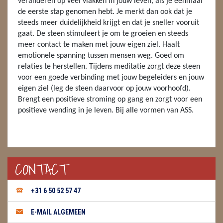
veranderen op veel vlakken in jouw leven, als je eenmaal
de eerste stap genomen hebt. Je merkt dan ook dat je
ENGELEN
steeds meer duidelijkheid krijgt en dat je sneller vooruit
gaat. De steen stimuleert je om te groeien en steeds
FENG SHUI
meer contact te maken met jouw eigen ziel. Haalt
emotionele spanning tussen mensen weg. Goed om
GEODE 'S / STANDAARDS
relaties te herstellen. Tijdens meditatie zorgt deze steen
voor een goede verbinding met jouw begeleiders en jouw
GESLEPEN STENEN
eigen ziel (leg de steen daarvoor op jouw voorhoofd).
HANGERS
Brengt een positieve stroming op gang en zorgt voor een
positieve wending in je leven. Bij alle vormen van ASS.
HARTEN
HUISREINIGING
CONTACT
KAARSEN
LAMPEN
+31 6 50 52 57 47
MASSAGE
E-MAIL ALGEMEEN