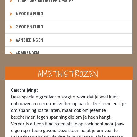
TIJDELIJKE ARTIKELEN OP=OP !!
6 VOOR 5 EURO
2 VOOR 5 EURO
AANBIEDINGEN
ARMBANDEN
BOEKEN & KAARTEN E.A.R.T.H.
AMETHISTROZEN
BOLLEN
Omschrijving :
BROEKZAKSTENEN
Deze speciale groeivorm zorgt ervoor dat je veel kunt
opbouwen en neer kunt zetten op aarde. De steen leert je
CADEAUBONNEN
om spanning los te laten, maar ook om jezelf te
beschermen tegen spanning die om je heen hangt.
DIERTJES
Verder is dit een fijne steen als je op zoek bent naar jouw
eigen spirituele gaven. Deze steen helpt je om veel te
DIVERSE