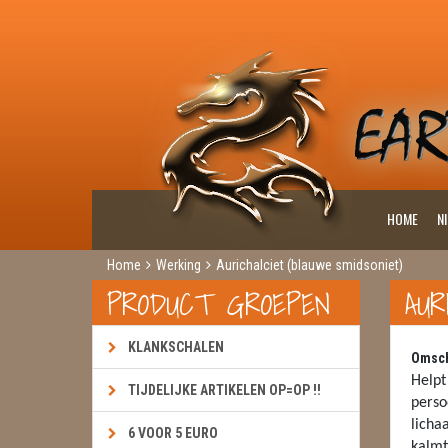
HOME
N
Home
Werking
Aurichalciet (blauwe smidsoniet)
PRODUCT GROEPEN
AUR
KLANKSCHALEN
Omsch
Helpt
TIJDELIJKE ARTIKELEN OP=OP !!
perso
licha
6 VOOR 5 EURO
kalmt