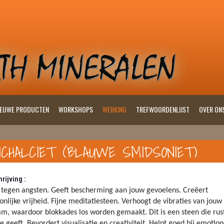
IEUWE PRODUCTEN
WORKSHOPS
WERKING
TREFWOORDENLIJST
OVER ON
ICHALCIET (BLAUWE SMIDSONIET)
rijving :
 tegen angsten. Geeft bescherming aan jouw gevoelens. Creëert
onlijke vrijheid. Fijne meditatiesteen. Verhoogt de vibraties van jouw
am, waardoor blokkades los worden gemaakt.
Dit is een steen die rus
e geeft. Bevordert visualisatie en creativiteit. Helpt goed bij emotion