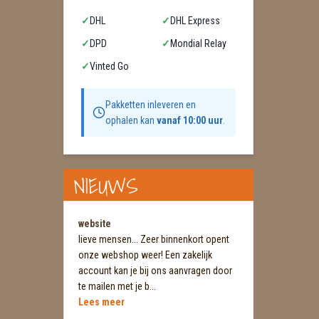
✓
DHL
✓
DHL Express
✓
DPD
✓
Mondial Relay
✓
Vinted Go
Pakketten inleveren en
ophalen kan
vanaf 10:00 uur
.
NIEUWS
website
lieve mensen... Zeer binnenkort opent
onze webshop weer! Een zakelijk
account kan je bij ons aanvragen door
te mailen met je b...
Lees meer