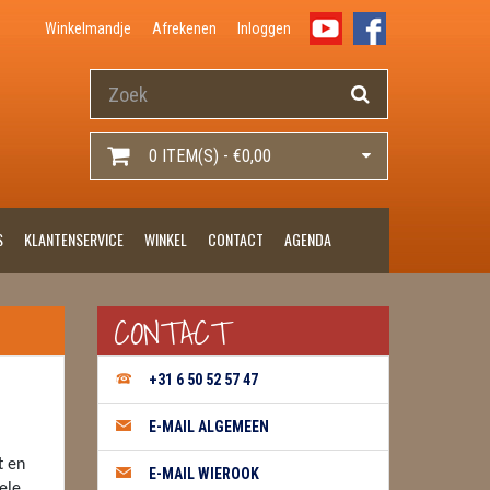
Winkelmandje
Afrekenen
Inloggen
0 ITEM(S) - €0,00
S
KLANTENSERVICE
WINKEL
CONTACT
AGENDA
CONTACT
+31 6 50 52 57 47
E-MAIL ALGEMEEN
t en
E-MAIL WIEROOK
ele