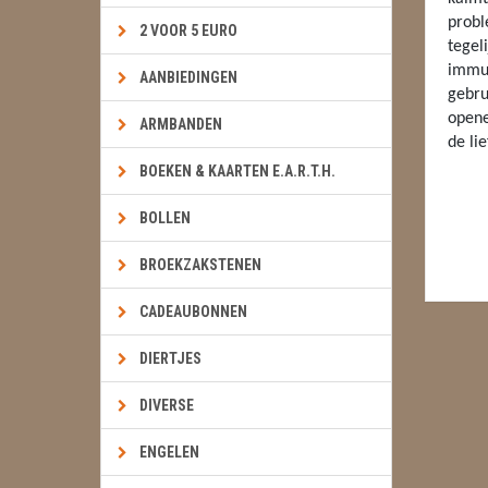
probl
2 VOOR 5 EURO
tegeli
immuu
AANBIEDINGEN
gebru
opene
ARMBANDEN
de li
BOEKEN & KAARTEN E.A.R.T.H.
BOLLEN
BROEKZAKSTENEN
CADEAUBONNEN
DIERTJES
DIVERSE
ENGELEN