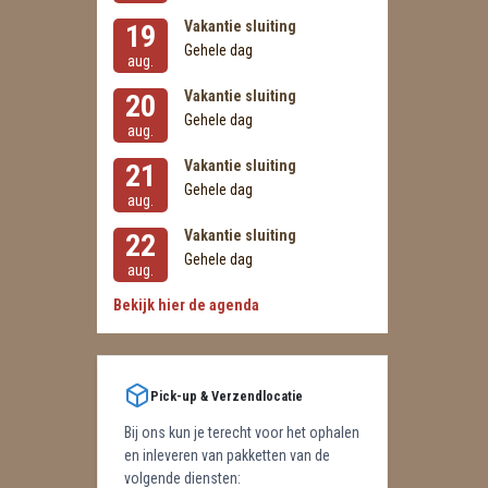
Vakantie sluiting
19
Gehele dag
aug.
Vakantie sluiting
20
Gehele dag
aug.
Vakantie sluiting
21
Gehele dag
aug.
Vakantie sluiting
22
Gehele dag
aug.
Bekijk hier de agenda
Pick-up & Verzendlocatie
Bij ons kun je terecht voor het ophalen
en inleveren van pakketten van de
volgende diensten: