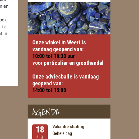
n en
ook
r te
t in
Onze winkel in Weert is
vandaag geopend van:
10:00 tot
16:30
uur
voor particulier en groothandel
Onze adviesbalie is vandaag
geopend van:
14:00 tot 15:00
AGENDA
Vakantie sluiting
18
Gehele dag
aug.