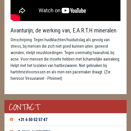
ENGELEN
FENG SHUI
Avanturijn, de werking van, E.A.R.T.H mineralen
GEODE 'S / STANDAARDS
Omschrijving: Tegen huidklachten/huiduitslag als gevolg van
GESLEPEN STENEN
stress, bij mensen die zich niet goed kunnen uiten. geneest
wonden, stelpt neusbloedingen. Tegen overmatig haaruitval, bij
HANGERS
acne. Voor mensen die moeite hebben met lichamelijke aanraking.
Helpt met het loslaten van hartbezwaren. Niet gebruiken bij
HARTEN
hartritmestoornissen en als men een pacemaker draagt. (Zie
hiervoor Vesuvianiet - Phreniet)
HUISREINIGING
KAARSEN
CONTACT
LAMPEN
+31 6 50 52 57 47
MASSAGE