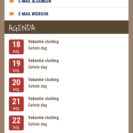
E-MAIL ALGEMEEN
METEORIETEN
E-MAIL WIEROOK
READING EN PERSOONLIJK ADVIES
AGENDA
RUWE STENEN
SCHEDELS / SKULLS
Vakantie sluiting
18
Gehele dag
aug.
SELENIET
Vakantie sluiting
19
SPECIALE STUKKEN
Gehele dag
aug.
TELEFOON KOORDEN
Vakantie sluiting
20
Gehele dag
aug.
THEELICHTEN
Vakantie sluiting
21
VLINDERS
Gehele dag
aug.
Vakantie sluiting
WIEROOK, OLIE & TOEBEHOREN
22
Gehele dag
aug.
ZAKJES WATER ELIXERS