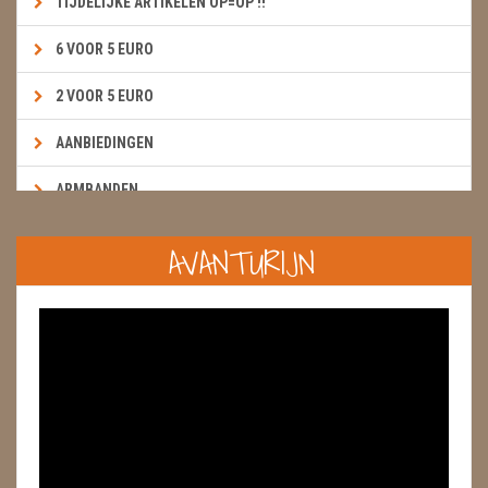
TIJDELIJKE ARTIKELEN OP=OP !!
6 VOOR 5 EURO
2 VOOR 5 EURO
AANBIEDINGEN
ARMBANDEN
BOEKEN & KAARTEN E.A.R.T.H.
AVANTURIJN
BOLLEN
BROEKZAKSTENEN
CADEAUBONNEN
DIERTJES
DIVERSE