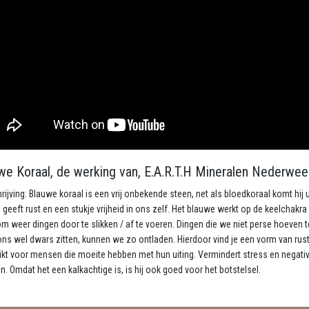
we Koraal, de werking van, E.A.R.T.H Mineralen Nederwee
ijving: Blauwe koraal is een vrij onbekende steen, net als bloedkoraal komt hij u
 geeft rust en een stukje vrijheid in ons zelf. Het blauwe werkt op de keelchakra
om weer dingen door te slikken / af te voeren. Dingen die we niet perse hoeven t
ns wel dwars zitten, kunnen we zo ontladen. Hierdoor vind je een vorm van rust
kt voor mensen die moeite hebben met hun uiting. Vermindert stress en negativi
en. Omdat het een kalkachtige is, is hij ook goed voor het botstelsel.