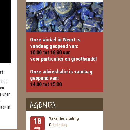
Onze winkel in Weert is
vandaag geopend van:
10:00 tot
16:30
uur
voor particulier en groothandel
Onze adviesbalie is vandaag
rt
geopend van:
it de
14:00 tot 15:00
 en
e uiten
AGENDA
.
teit in
Vakantie sluiting
18
Gehele dag
aug.