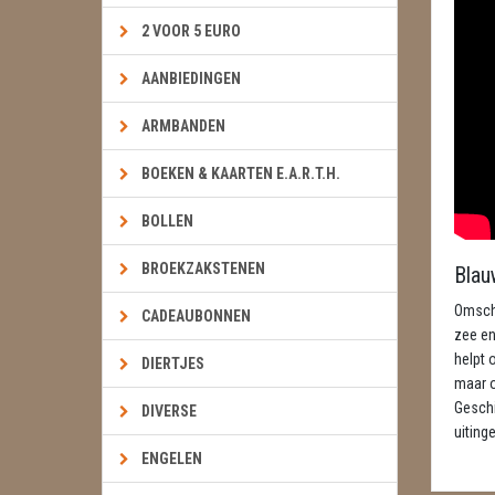
2 VOOR 5 EURO
AANBIEDINGEN
ARMBANDEN
BOEKEN & KAARTEN E.A.R.T.H.
BOLLEN
BROEKZAKSTENEN
Blau
Omschr
CADEAUBONNEN
zee en
helpt 
DIERTJES
maar o
Geschi
DIVERSE
uiting
ENGELEN