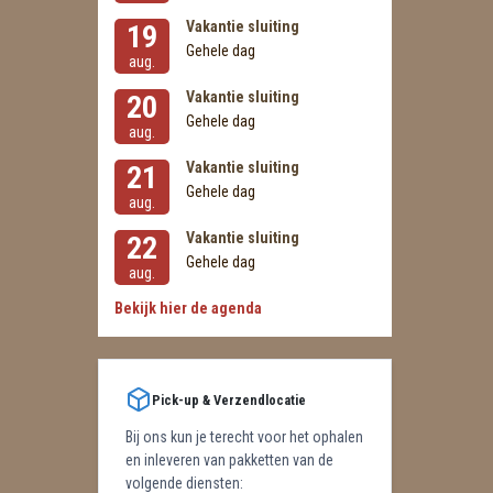
Vakantie sluiting
19
Gehele dag
aug.
Vakantie sluiting
20
Gehele dag
aug.
Vakantie sluiting
21
Gehele dag
aug.
Vakantie sluiting
22
Gehele dag
aug.
Bekijk hier de agenda
Pick-up & Verzendlocatie
Bij ons kun je terecht voor het ophalen
en inleveren van pakketten van de
volgende diensten: