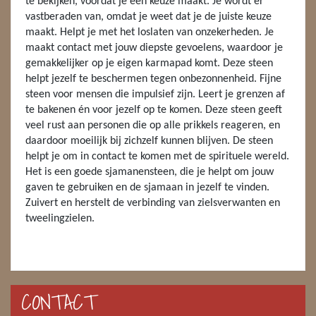
te bekijken, voordat je een keuze maakt. Je wordt er
vastberaden van, omdat je weet dat je de juiste keuze
ENGELEN
maakt. Helpt je met het loslaten van onzekerheden. Je
maakt contact met jouw diepste gevoelens, waardoor je
FENG SHUI
gemakkelijker op je eigen karmapad komt. Deze steen
helpt jezelf te beschermen tegen onbezonnenheid. Fijne
GEODE 'S / STANDAARDS
steen voor mensen die impulsief zijn. Leert je grenzen af
te bakenen én voor jezelf op te komen. Deze steen geeft
GESLEPEN STENEN
veel rust aan personen die op alle prikkels reageren, en
HANGERS
daardoor moeilijk bij zichzelf kunnen blijven. De steen
helpt je om in contact te komen met de spirituele wereld.
HARTEN
Het is een goede sjamanensteen, die je helpt om jouw
gaven te gebruiken en de sjamaan in jezelf te vinden.
HUISREINIGING
Zuivert en herstelt de verbinding van zielsverwanten en
tweelingzielen.
KAARSEN
LAMPEN
CONTACT
MASSAGE