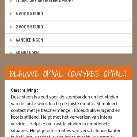
TIJDELIJKE ARTIKELEN OP=OP !!
6 VOOR 5 EURO
2 VOOR 5 EURO
AANBIEDINGEN
ARMBANDEN
BOEKEN & KAARTEN E.A.R.T.H.
BLAUWE OPAAL (OWYHEE OPAAL)
BOLLEN
Omschrijving :
BROEKZAKSTENEN
Deze steen is goed voor de stembanden en het vinden
van de juiste woorden bij de juiste emotie. Stimuleert
CADEAUBONNEN
contact met je beschermengel. Bloeddrukverlagend en
koorts stillend. Helpt met het verwerken van intens
DIERTJES
verdriet. Helpt je om rust te vinden in emotionele
situaties. Helpt je om situaties van verschillende kanten
DIVERSE