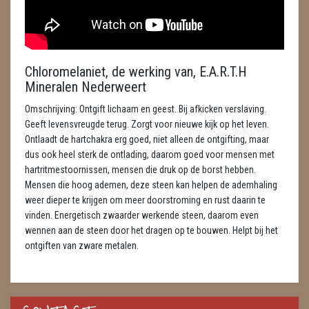
ENGELEN
FENG SHUI
Chloromelaniet, de werking van, E.A.R.T.H
GEODE 'S / STANDAARDS
Mineralen Nederweert
GESLEPEN STENEN
Omschrijving: Ontgift lichaam en geest. Bij afkicken verslaving.
Geeft levensvreugde terug. Zorgt voor nieuwe kijk op het leven.
HANGERS
Ontlaadt de hartchakra erg goed, niet alleen de ontgifting, maar
dus ook heel sterk de ontlading, daarom goed voor mensen met
HARTEN
hartritmestoornissen, mensen die druk op de borst hebben.
Mensen die hoog ademen, deze steen kan helpen de ademhaling
HUISREINIGING
weer dieper te krijgen om meer doorstroming en rust daarin te
vinden. Energetisch zwaarder werkende steen, daarom even
KAARSEN
wennen aan de steen door het dragen op te bouwen. Helpt bij het
ontgiften van zware metalen.
LAMPEN
MASSAGE