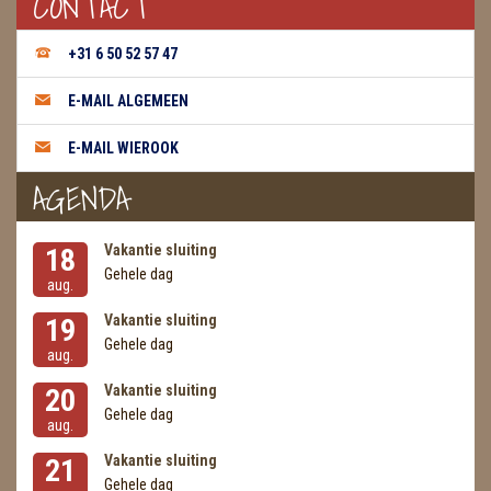
CONTACT
METEORIETEN
+31 6 50 52 57 47
READING EN PERSOONLIJK ADVIES
E-MAIL ALGEMEEN
RUWE STENEN
E-MAIL WIEROOK
SCHEDELS / SKULLS
AGENDA
SELENIET
SPECIALE STUKKEN
Vakantie sluiting
18
Gehele dag
aug.
TELEFOON KOORDEN
Vakantie sluiting
19
THEELICHTEN
Gehele dag
aug.
VLINDERS
Vakantie sluiting
20
Gehele dag
aug.
WIEROOK, OLIE & TOEBEHOREN
Vakantie sluiting
21
ZAKJES WATER ELIXERS
Gehele dag