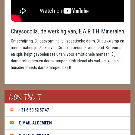
ENGELEN
FENG SHUI
Chrysocolla, de werking van, E.A.R.T.H Mineralen
GEODE 'S / STANDAARDS
Omschrijving: Bij gasvorming, bij spastische darm. Bij buikkramp en
GESLEPEN STENEN
menstruatiepijn. Ziekte van Crohn, bloeddruk verlagend. Bij reuma
en spit, helpt gevoelens te uiten, voor emotionele mensen. Bij
HANGERS
darmproblemen en darmkrampen. Ook ideaal als waterelixer als je
huisdier steeds darmkrampen heeft.
HARTEN
HUISREINIGING
CONTACT
KAARSEN
+31 6 50 52 57 47
LAMPEN
E-MAIL ALGEMEEN
MASSAGE