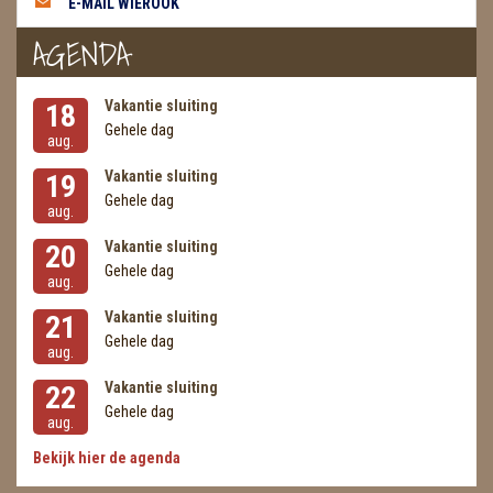
E-MAIL WIEROOK
METEORIETEN
AGENDA
READING EN PERSOONLIJK ADVIES
RUWE STENEN
Vakantie sluiting
18
Gehele dag
aug.
SCHEDELS / SKULLS
Vakantie sluiting
19
SELENIET
Gehele dag
aug.
Vakantie sluiting
SPECIALE STUKKEN
20
Gehele dag
aug.
TELEFOON KOORDEN
Vakantie sluiting
21
Gehele dag
THEELICHTEN
aug.
Vakantie sluiting
22
VLINDERS
Gehele dag
aug.
WIEROOK, OLIE & TOEBEHOREN
Bekijk hier de agenda
ZAKJES WATER ELIXERS