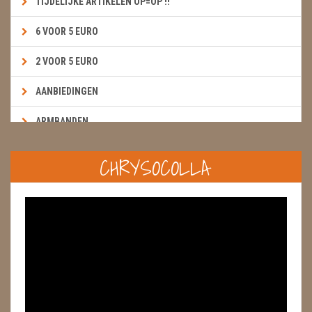
TIJDELIJKE ARTIKELEN OP=OP !!
6 VOOR 5 EURO
2 VOOR 5 EURO
AANBIEDINGEN
ARMBANDEN
BOEKEN & KAARTEN E.A.R.T.H.
CHRYSOCOLLA
BOLLEN
BROEKZAKSTENEN
CADEAUBONNEN
DIERTJES
DIVERSE