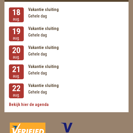
METEORIETEN
Vakantie sluiting
18
READING EN PERSOONLIJK ADVIES
Gehele dag
aug.
RUWE STENEN
Vakantie sluiting
19
Gehele dag
aug.
SCHEDELS / SKULLS
Vakantie sluiting
20
SELENIET
Gehele dag
aug.
SPECIALE STUKKEN
Vakantie sluiting
21
Gehele dag
aug.
TELEFOON KOORDEN
Vakantie sluiting
22
THEELICHTEN
Gehele dag
aug.
Bekijk hier de agenda
VLINDERS
WIEROOK, OLIE & TOEBEHOREN
ZAKJES WATER ELIXERS