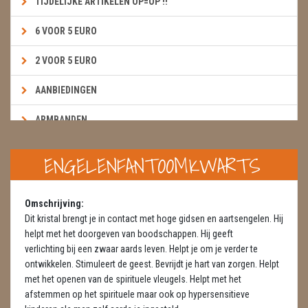
TIJDELIJKE ARTIKELEN OP=OP !!
6 VOOR 5 EURO
2 VOOR 5 EURO
AANBIEDINGEN
ARMBANDEN
BOEKEN & KAARTEN E.A.R.T.H.
ENGELENFANTOOMKWARTS
BOLLEN
Omschrijving:
BROEKZAKSTENEN
Dit kristal brengt je in contact met hoge gidsen en aartsengelen. Hij
helpt met het doorgeven van boodschappen. Hij geeft
CADEAUBONNEN
verlichting bij een zwaar aards leven. Helpt je om je verder te
ontwikkelen. Stimuleert de geest. Bevrijdt je hart van zorgen. Helpt
DIERTJES
met het openen van de spirituele vleugels. Helpt met het
afstemmen op het spirituele maar ook op hypersensitieve
DIVERSE