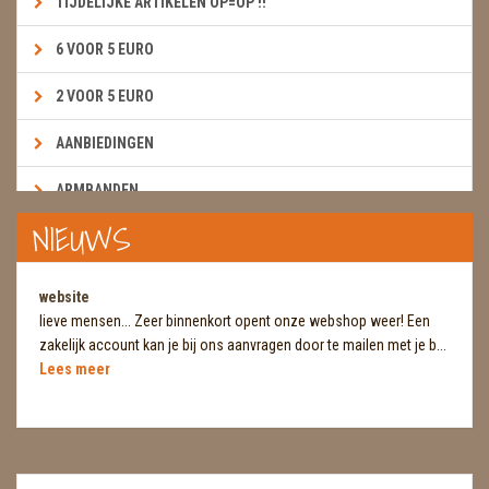
TIJDELIJKE ARTIKELEN OP=OP !!
6 VOOR 5 EURO
2 VOOR 5 EURO
AANBIEDINGEN
ARMBANDEN
NIEUWS
BOEKEN & KAARTEN E.A.R.T.H.
BOLLEN
website
lieve mensen... Zeer binnenkort opent onze webshop weer! Een
BROEKZAKSTENEN
zakelijk account kan je bij ons aanvragen door te mailen met je b...
Lees meer
CADEAUBONNEN
DIERTJES
DIVERSE