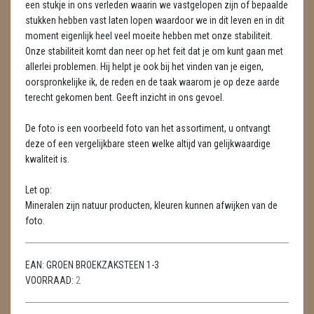
een stukje in ons verleden waarin we vastgelopen zijn of bepaalde
METEORIETEN
stukken hebben vast laten lopen waardoor we in dit leven en in dit
moment eigenlijk heel veel moeite hebben met onze stabiliteit.
READING EN PERSOONLIJK ADVIES
Onze stabiliteit komt dan neer op het feit dat je om kunt gaan met
RUWE STENEN
allerlei problemen. Hij helpt je ook bij het vinden van je eigen,
oorspronkelijke ik, de reden en de taak waarom je op deze aarde
SCHEDELS / SKULLS
terecht gekomen bent. Geeft inzicht in ons gevoel.
SELENIET
De foto is een voorbeeld foto van het assortiment, u ontvangt
deze of een vergelijkbare steen welke altijd van gelijkwaardige
SPECIALE STUKKEN
kwaliteit is.
TELEFOON KOORDEN
Let op:
Mineralen zijn natuur producten, kleuren kunnen afwijken van de
THEELICHTEN
foto.
VLINDERS
EAN:
GROEN BROEKZAKSTEEN 1-3
WIEROOK, OLIE & TOEBEHOREN
VOORRAAD:
2
ZAKJES WATER ELIXERS