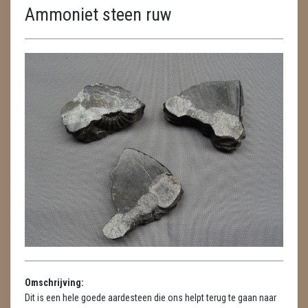
Ammoniet steen ruw
ENGELEN
FENG SHUI
GEODE 'S / STANDAARDS
GESLEPEN STENEN
HANGERS
HARTEN
HUISREINIGING
KAARSEN
LAMPEN
Omschrijving:
MASSAGE
Dit is een hele goede aardesteen die ons helpt terug te gaan naar