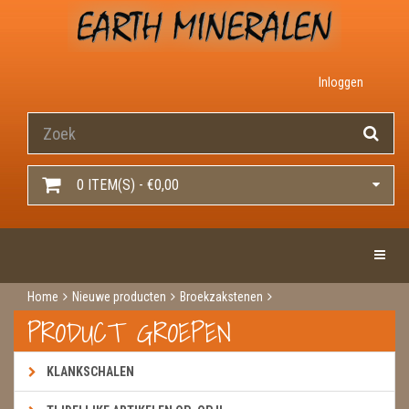
Inloggen
0 ITEM(S) - €0,00
Toggle 
Home
Nieuwe producten
Broekzakstenen
Ammoniet steen ruw
PRODUCT GROEPEN
KLANKSCHALEN