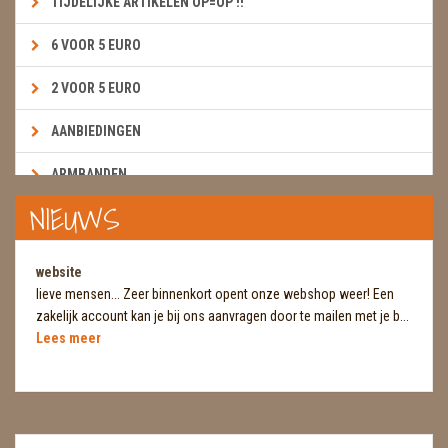
TIJDELIJKE ARTIKELEN OP=OP !!
6 VOOR 5 EURO
2 VOOR 5 EURO
AANBIEDINGEN
ARMBANDEN
NIEUWS
BOEKEN & KAARTEN E.A.R.T.H.
BOLLEN
website
lieve mensen... Zeer binnenkort opent onze webshop weer! Een
BROEKZAKSTENEN
zakelijk account kan je bij ons aanvragen door te mailen met je b...
Lees meer
CADEAUBONNEN
DIERTJES
DIVERSE