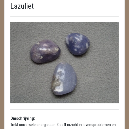
Lazuliet
ENGELEN
FENG SHUI
GEODE 'S / STANDAARDS
GESLEPEN STENEN
HANGERS
HARTEN
HUISREINIGING
KAARSEN
LAMPEN
Omschrijving:
MASSAGE
Trekt universele energie aan. Geeft inzicht in levensproblemen en