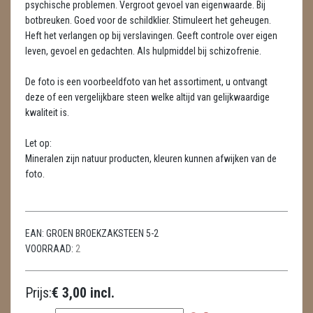
psychische problemen. Vergroot gevoel van eigenwaarde. Bij
METEORIETEN
botbreuken. Goed voor de schildklier. Stimuleert het geheugen.
Heft het verlangen op bij verslavingen. Geeft controle over eigen
READING EN PERSOONLIJK ADVIES
leven, gevoel en gedachten. Als hulpmiddel bij schizofrenie.
RUWE STENEN
De foto is een voorbeeldfoto van het assortiment, u ontvangt
SCHEDELS / SKULLS
deze of een vergelijkbare steen welke altijd van gelijkwaardige
kwaliteit is.
SELENIET
Let op:
SPECIALE STUKKEN
Mineralen zijn natuur producten, kleuren kunnen afwijken van de
foto.
TELEFOON KOORDEN
THEELICHTEN
EAN:
GROEN BROEKZAKSTEEN 5-2
VLINDERS
VOORRAAD:
2
WIEROOK, OLIE & TOEBEHOREN
Prijs:
€ 3,00 incl.
ZAKJES WATER ELIXERS