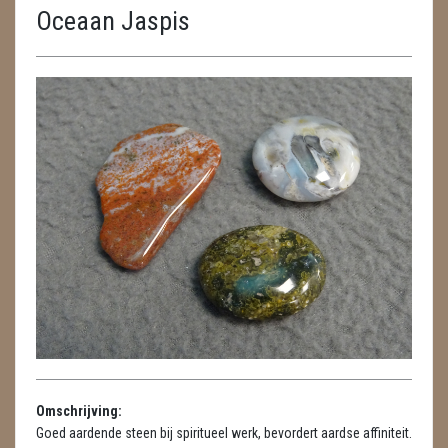
Oceaan Jaspis
ENGELEN
FENG SHUI
GEODE 'S / STANDAARDS
GESLEPEN STENEN
HANGERS
HARTEN
HUISREINIGING
KAARSEN
LAMPEN
Omschrijving:
MASSAGE
Goed aardende steen bij spiritueel werk, bevordert aardse affiniteit.