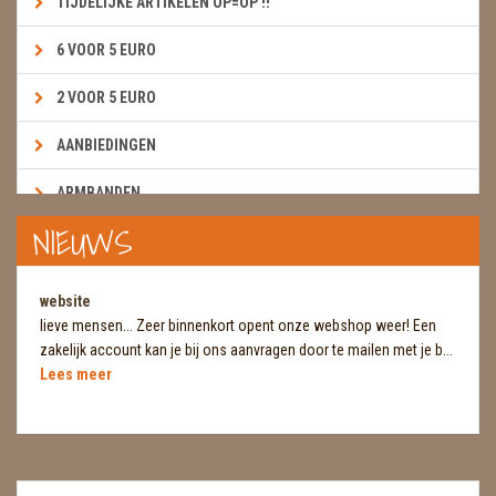
TIJDELIJKE ARTIKELEN OP=OP !!
6 VOOR 5 EURO
2 VOOR 5 EURO
AANBIEDINGEN
ARMBANDEN
NIEUWS
BOEKEN & KAARTEN E.A.R.T.H.
BOLLEN
website
lieve mensen... Zeer binnenkort opent onze webshop weer! Een
BROEKZAKSTENEN
zakelijk account kan je bij ons aanvragen door te mailen met je b...
Lees meer
CADEAUBONNEN
DIERTJES
DIVERSE