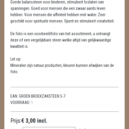
Goede balanssteen voor kinderen, stimuleert loslaten van
METEORIETEN
spanningen. Goed voor mensen die een zwaar aards leven
hebben. Voor mensen die affiniteit hebben met water. Zeer
READING EN PERSOONLIJK ADVIES
geschikt voor spirituele mensen. Opent en stimuleert creativiteit.
RUWE STENEN
De foto is een voorbeeldfoto van het assortiment, u ontvangt
SCHEDELS / SKULLS
deze of een vergelijkbare steen welke altijd van gelijkwaardige
kwaliteit is.
SELENIET
Let op:
SPECIALE STUKKEN
Mineralen zijn natuur producten, kleuren kunnen afwijken van de
foto.
TELEFOON KOORDEN
THEELICHTEN
EAN:
GROEN BROEKZAKSTEEN 5-7
VLINDERS
VOORRAAD:
1
WIEROOK, OLIE & TOEBEHOREN
Prijs:
€ 3,00 incl.
ZAKJES WATER ELIXERS