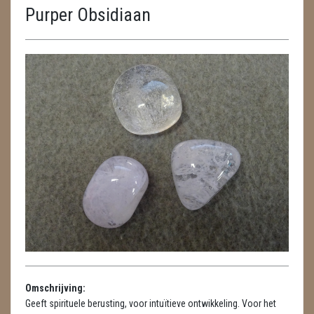
Purper Obsidiaan
ENGELEN
FENG SHUI
GEODE 'S / STANDAARDS
GESLEPEN STENEN
HANGERS
HARTEN
HUISREINIGING
KAARSEN
LAMPEN
Omschrijving:
MASSAGE
Geeft spirituele berusting, voor intuïtieve ontwikkeling. Voor het