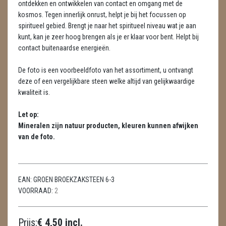
ontdekken en ontwikkelen van contact en omgang met de
METEORIETEN
kosmos. Tegen innerlijk onrust, helpt je bij het focussen op
spiritueel gebied. Brengt je naar het spiritueel niveau wat je aan
READING EN PERSOONLIJK ADVIES
kunt, kan je zeer hoog brengen als je er klaar voor bent. Helpt bij
RUWE STENEN
contact buitenaardse energieën.
SCHEDELS / SKULLS
De foto is een voorbeeldfoto van het assortiment, u ontvangt
deze of een vergelijkbare steen welke altijd van gelijkwaardige
SELENIET
kwaliteit is.
SPECIALE STUKKEN
Let op:
Mineralen zijn natuur producten, kleuren kunnen afwijken
TELEFOON KOORDEN
van de foto.
THEELICHTEN
VLINDERS
EAN:
GROEN BROEKZAKSTEEN 6-3
VOORRAAD:
2
WIEROOK, OLIE & TOEBEHOREN
Prijs:
€ 4,50 incl.
ZAKJES WATER ELIXERS