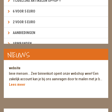
TIJDELIJKE ARTIKELEN OP=OP !!
6 VOOR 5 EURO
2 VOOR 5 EURO
AANBIEDINGEN
ARMBANDEN
NIEUWS
BOEKEN & KAARTEN E.A.R.T.H.
BOLLEN
website
lieve mensen... Zeer binnenkort opent onze webshop weer! Een
BROEKZAKSTENEN
zakelijk account kan je bij ons aanvragen door te mailen met je b...
Lees meer
CADEAUBONNEN
DIERTJES
DIVERSE