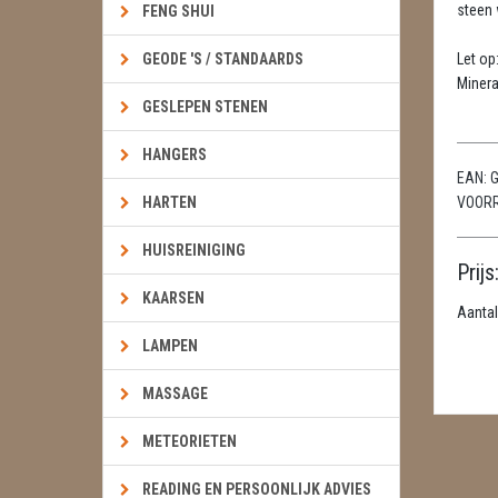
steen w
FENG SHUI
GEODE 'S / STANDAARDS
Let op
Minera
GESLEPEN STENEN
HANGERS
EAN:
G
HARTEN
VOOR
HUISREINIGING
Prijs
KAARSEN
Aantal
LAMPEN
MASSAGE
METEORIETEN
READING EN PERSOONLIJK ADVIES