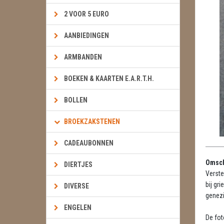
2 VOOR 5 EURO
AANBIEDINGEN
ARMBANDEN
BOEKEN & KAARTEN E.A.R.T.H.
BOLLEN
BROEKZAKSTENEN
CADEAUBONNEN
Omsch
DIERTJES
Verste
bij gr
DIVERSE
genezi
ENGELEN
De fot