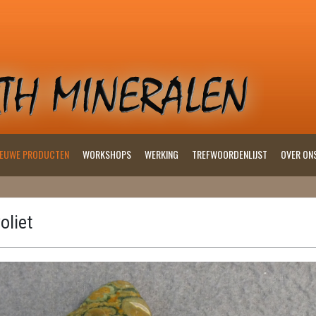
IEUWE PRODUCTEN
WORKSHOPS
WERKING
TREFWOORDENLIJST
OVER ON
oliet