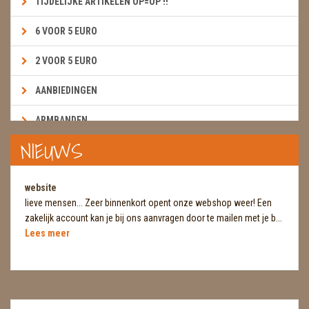
TIJDELIJKE ARTIKELEN OP=OP !!
6 VOOR 5 EURO
2 VOOR 5 EURO
AANBIEDINGEN
ARMBANDEN
NIEUWS
BOEKEN & KAARTEN E.A.R.T.H.
BOLLEN
website
lieve mensen... Zeer binnenkort opent onze webshop weer! Een
BROEKZAKSTENEN
zakelijk account kan je bij ons aanvragen door te mailen met je b...
Lees meer
CADEAUBONNEN
DIERTJES
DIVERSE