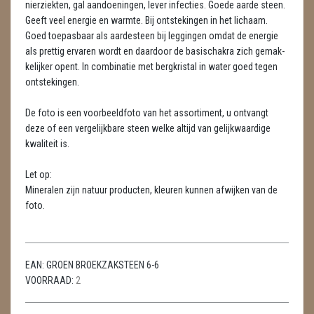
nierziekten, gal aandoeningen, lever infecties. Goede aarde steen.
METEORIETEN
Geeft veel energie en warmte. Bij ontstekingen in het lichaam.
Goed toepasbaar als aardesteen bij leggingen omdat de energie
READING EN PERSOONLIJK ADVIES
als prettig ervaren wordt en daardoor de basischakra zich gemak­
RUWE STENEN
kelijker opent. In combinatie met bergkristal in water goed tegen
ontstekingen.
SCHEDELS / SKULLS
De foto is een voorbeeldfoto van het assortiment, u ontvangt
SELENIET
deze of een vergelijkbare steen welke altijd van gelijkwaardige
kwaliteit is.
SPECIALE STUKKEN
Let op:
TELEFOON KOORDEN
Mineralen zijn natuur producten, kleuren kunnen afwijken van de
foto.
THEELICHTEN
VLINDERS
EAN:
GROEN BROEKZAKSTEEN 6-6
WIEROOK, OLIE & TOEBEHOREN
VOORRAAD:
2
ZAKJES WATER ELIXERS