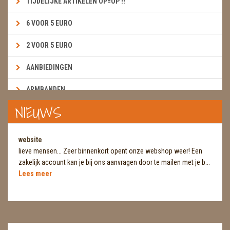
TIJDELIJKE ARTIKELEN OP=OP !!
6 VOOR 5 EURO
2 VOOR 5 EURO
AANBIEDINGEN
ARMBANDEN
NIEUWS
BOEKEN & KAARTEN E.A.R.T.H.
BOLLEN
website
lieve mensen... Zeer binnenkort opent onze webshop weer! Een
BROEKZAKSTENEN
zakelijk account kan je bij ons aanvragen door te mailen met je b...
Lees meer
CADEAUBONNEN
DIERTJES
DIVERSE