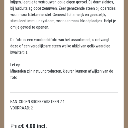
krijgen, leert je te vertrouwen op je eigen gevoel. Bij darmziektes,
METEORIETEN
bij huiduitslag door zenuwen. Zeer genezende steen bij operaties,
voor mooi littekenherstel. Geneest lichamelijk en geestelijk,
READING EN PERSOONLIJK ADVIES
stimuleert immuunsysteem, voor aanmaak bloedplaatjes. Helpt je
RUWE STENEN
om je gevoel te openen.
SCHEDELS / SKULLS
De foto is een voorbeeldfoto van het assortiment, u ontvangt
deze of een vergelijkbare steen welke altijd van gelijkwaardige
SELENIET
kwaliteit is.
SPECIALE STUKKEN
Let op:
Mineralen zijn natuur producten, kleuren kunnen afwijken van de
TELEFOON KOORDEN
foto.
THEELICHTEN
VLINDERS
EAN:
GROEN BROEKZAKSTEEN 7-1
VOORRAAD:
2
WIEROOK, OLIE & TOEBEHOREN
Prijs:
€ 4,00 incl.
ZAKJES WATER ELIXERS