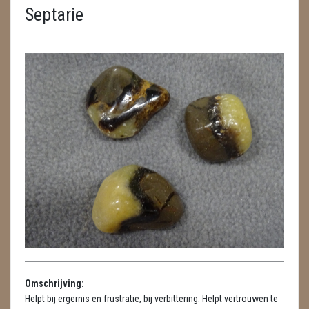
Septarie
ENGELEN
FENG SHUI
GEODE 'S / STANDAARDS
GESLEPEN STENEN
HANGERS
HARTEN
HUISREINIGING
KAARSEN
LAMPEN
Omschrijving:
MASSAGE
Helpt bij ergernis en frustratie, bij verbittering. Helpt vertrouwen te