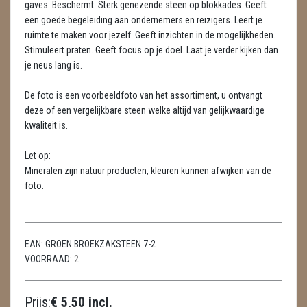
gaves. Beschermt. Sterk genezende steen op blokkades. Geeft
METEORIETEN
een goede begeleiding aan ondernemers en reizigers. Leert je
ruimte te maken voor jezelf. Geeft inzichten in de mogelijkheden.
READING EN PERSOONLIJK ADVIES
Stimuleert praten. Geeft focus op je doel. Laat je verder kijken dan
RUWE STENEN
je neus lang is.
SCHEDELS / SKULLS
De foto is een voorbeeldfoto van het assortiment, u ontvangt
deze of een vergelijkbare steen welke altijd van gelijkwaardige
SELENIET
kwaliteit is.
SPECIALE STUKKEN
Let op:
Mineralen zijn natuur producten, kleuren kunnen afwijken van de
TELEFOON KOORDEN
foto.
THEELICHTEN
VLINDERS
EAN:
GROEN BROEKZAKSTEEN 7-2
VOORRAAD:
2
WIEROOK, OLIE & TOEBEHOREN
Prijs:
€ 5,50 incl.
ZAKJES WATER ELIXERS