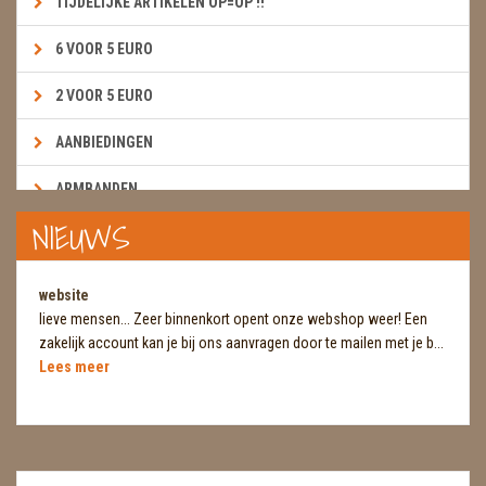
TIJDELIJKE ARTIKELEN OP=OP !!
6 VOOR 5 EURO
2 VOOR 5 EURO
AANBIEDINGEN
ARMBANDEN
NIEUWS
BOEKEN & KAARTEN E.A.R.T.H.
BOLLEN
website
lieve mensen... Zeer binnenkort opent onze webshop weer! Een
BROEKZAKSTENEN
zakelijk account kan je bij ons aanvragen door te mailen met je b...
Lees meer
CADEAUBONNEN
DIERTJES
DIVERSE