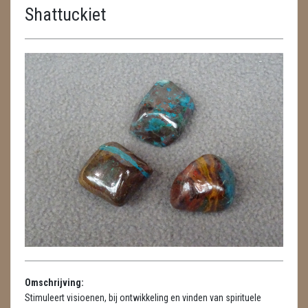
Shattuckiet
ENGELEN
FENG SHUI
GEODE 'S / STANDAARDS
GESLEPEN STENEN
HANGERS
HARTEN
HUISREINIGING
KAARSEN
LAMPEN
Omschrijving:
MASSAGE
Stimuleert visioenen, bij ontwikkeling en vinden van spirituele