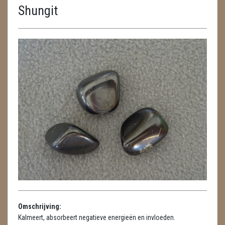
Shungit
ENGELEN
FENG SHUI
GEODE 'S / STANDAARDS
GESLEPEN STENEN
HANGERS
HARTEN
HUISREINIGING
KAARSEN
LAMPEN
Omschrijving:
MASSAGE
Kalmeert, absorbeert negatieve energieën en invloeden.