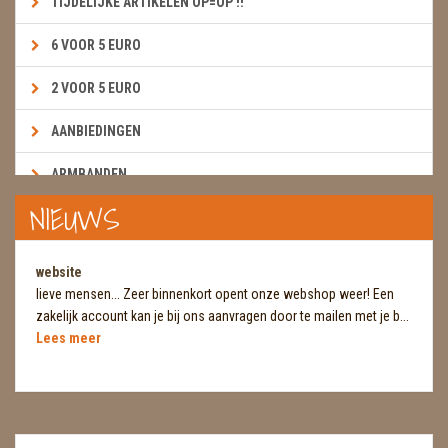
TIJDELIJKE ARTIKELEN OP=OP !!
6 VOOR 5 EURO
2 VOOR 5 EURO
AANBIEDINGEN
ARMBANDEN
NIEUWS
BOEKEN & KAARTEN E.A.R.T.H.
BOLLEN
website
lieve mensen... Zeer binnenkort opent onze webshop weer! Een
BROEKZAKSTENEN
zakelijk account kan je bij ons aanvragen door te mailen met je b...
Lees meer
CADEAUBONNEN
DIERTJES
DIVERSE