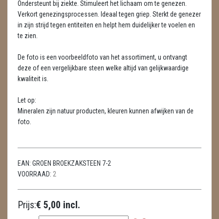
Ondersteunt bij ziekte. Stimuleert het lichaam om te genezen.
METEORIETEN
Verkort genezingsprocessen. Ideaal tegen griep. Sterkt de genezer
in zijn strijd tegen entiteiten en helpt hem duidelijker te voelen en
READING EN PERSOONLIJK ADVIES
te zien.
RUWE STENEN
De foto is een voorbeeldfoto van het assortiment, u ontvangt
SCHEDELS / SKULLS
deze of een vergelijkbare steen welke altijd van gelijkwaardige
kwaliteit is.
SELENIET
Let op:
SPECIALE STUKKEN
Mineralen zijn natuur producten, kleuren kunnen afwijken van de
foto.
TELEFOON KOORDEN
THEELICHTEN
EAN:
GROEN BROEKZAKSTEEN 7-2
VLINDERS
VOORRAAD:
2
WIEROOK, OLIE & TOEBEHOREN
Prijs:
€ 5,00 incl.
ZAKJES WATER ELIXERS