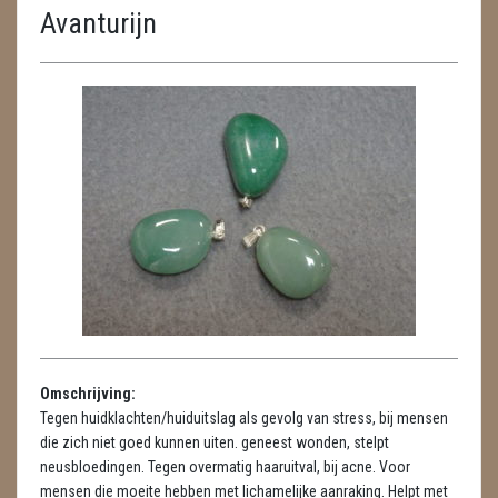
Avanturijn
ENGELEN
FENG SHUI
GEODE 'S / STANDAARDS
GESLEPEN STENEN
HANGERS
HANGERS
LUXE HANGERS
HARTEN
Omschrijving:
HUISREINIGING
Tegen huidklachten/huiduitslag als gevolg van stress, bij mensen
die zich niet goed kunnen uiten. geneest wonden, stelpt
KAARSEN
neusbloedingen. Tegen overmatig haaruitval, bij acne. Voor
mensen die moeite hebben met lichamelijke aanraking. Helpt met