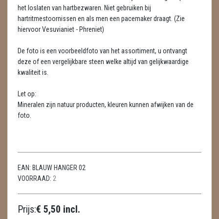
LAMPEN
het loslaten van hartbezwaren. Niet gebruiken bij
hartritmestoornissen en als men een pacemaker draagt. (Zie
MASSAGE
hiervoor Vesuvianiet - Phreniet)
METEORIETEN
De foto is een voorbeeldfoto van het assortiment, u ontvangt
deze of een vergelijkbare steen welke altijd van gelijkwaardige
READING EN PERSOONLIJK ADVIES
kwaliteit is.
RUWE STENEN
Let op:
Mineralen zijn natuur producten, kleuren kunnen afwijken van de
SCHEDELS / SKULLS
foto.
SELENIET
SPECIALE STUKKEN
EAN:
BLAUW HANGER 02
TELEFOON KOORDEN
VOORRAAD:
2
THEELICHTEN
Prijs:
€ 5,50 incl.
VLINDERS