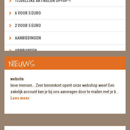
TIJDELIJKE ARTIKELEN OP=OP !!
6 VOOR 5 EURO
2 VOOR 5 EURO
AANBIEDINGEN
ARMBANDEN
NIEUWS
BOEKEN & KAARTEN E.A.R.T.H.
BOLLEN
website
lieve mensen... Zeer binnenkort opent onze webshop weer! Een
BROEKZAKSTENEN
zakelijk account kan je bij ons aanvragen door te mailen met je b...
Lees meer
CADEAUBONNEN
DIERTJES
DIVERSE