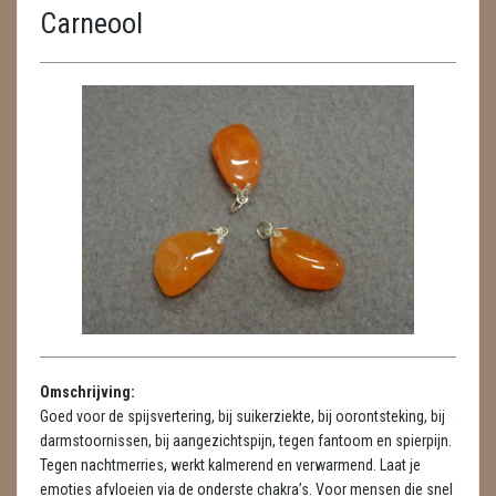
Carneool
ENGELEN
FENG SHUI
GEODE 'S / STANDAARDS
GESLEPEN STENEN
HANGERS
HANGERS
LUXE HANGERS
HARTEN
Omschrijving:
HUISREINIGING
Goed voor de spijsvertering, bij suikerziekte, bij oorontsteking, bij
darmstoornissen, bij aangezichtspijn, tegen fantoom en spierpijn.
KAARSEN
Tegen nachtmerries, werkt kalmerend en verwarmend. Laat je
emoties afvloeien via de onderste chakra’s. Voor mensen die snel