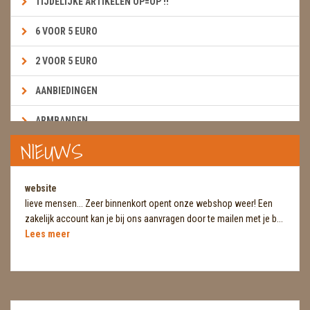
TIJDELIJKE ARTIKELEN OP=OP !!
6 VOOR 5 EURO
2 VOOR 5 EURO
AANBIEDINGEN
ARMBANDEN
NIEUWS
BOEKEN & KAARTEN E.A.R.T.H.
BOLLEN
website
lieve mensen... Zeer binnenkort opent onze webshop weer! Een
BROEKZAKSTENEN
zakelijk account kan je bij ons aanvragen door te mailen met je b...
Lees meer
CADEAUBONNEN
DIERTJES
DIVERSE