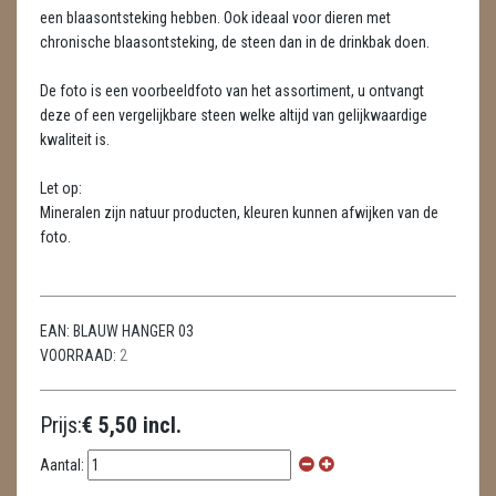
LAMPEN
een blaasontsteking hebben. Ook ideaal voor dieren met
chronische blaasontsteking, de steen dan in de drinkbak doen.
MASSAGE
De foto is een voorbeeldfoto van het assortiment, u ontvangt
METEORIETEN
deze of een vergelijkbare steen welke altijd van gelijkwaardige
kwaliteit is.
READING EN PERSOONLIJK ADVIES
Let op:
RUWE STENEN
Mineralen zijn natuur producten, kleuren kunnen afwijken van de
foto.
SCHEDELS / SKULLS
SELENIET
EAN:
BLAUW HANGER 03
SPECIALE STUKKEN
VOORRAAD:
2
TELEFOON KOORDEN
Prijs:
€ 5,50 incl.
THEELICHTEN
Aantal:
VLINDERS