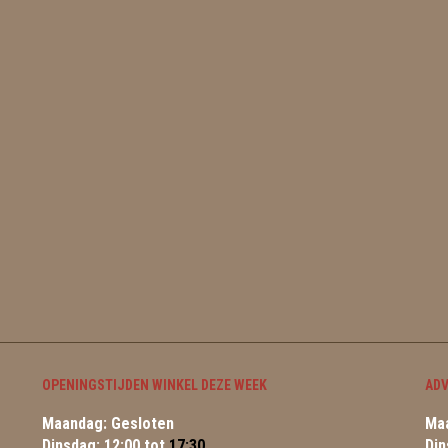
OPENINGSTIJDEN WINKEL DEZE WEEK
ADV
Maandag: Gesloten
Maa
Dinsdag: 12:00 tot
17:30
Din