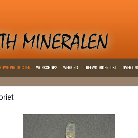
IEUWE PRODUCTEN
WORKSHOPS
WERKING
TREFWOORDENLIJST
OVER ON
oriet