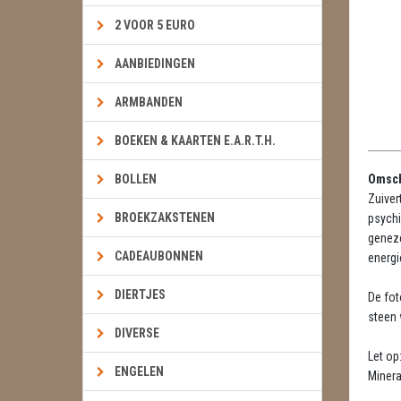
2 VOOR 5 EURO
AANBIEDINGEN
ARMBANDEN
BOEKEN & KAARTEN E.A.R.T.H.
BOLLEN
Omsch
Zuiver
BROEKZAKSTENEN
psychi
geneze
CADEAUBONNEN
energi
DIERTJES
De fot
steen w
DIVERSE
Let op
ENGELEN
Minera