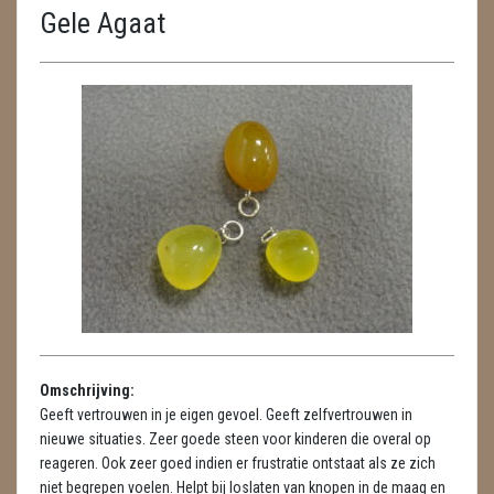
Gele Agaat
ENGELEN
FENG SHUI
GEODE 'S / STANDAARDS
GESLEPEN STENEN
HANGERS
HANGERS
LUXE HANGERS
HARTEN
Omschrijving:
HUISREINIGING
Geeft vertrouwen in je eigen gevoel. Geeft zelfvertrouwen in
nieuwe situaties. Zeer goede steen voor kinderen die overal op
KAARSEN
reageren. Ook zeer goed indien er frustratie ontstaat als ze zich
niet begrepen voelen. Helpt bij loslaten van knopen in de maag en