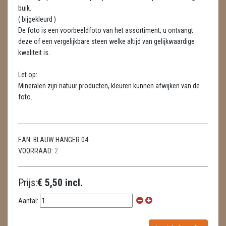
LAMPEN
buik.
( bijgekleurd )
MASSAGE
De foto is een voorbeeldfoto van het assortiment, u ontvangt
deze of een vergelijkbare steen welke altijd van gelijkwaardige
METEORIETEN
kwaliteit is.
READING EN PERSOONLIJK ADVIES
Let op:
Mineralen zijn natuur producten, kleuren kunnen afwijken van de
RUWE STENEN
foto.
SCHEDELS / SKULLS
SELENIET
EAN:
BLAUW HANGER 04
VOORRAAD:
2
SPECIALE STUKKEN
TELEFOON KOORDEN
Prijs:
€ 5,50 incl.
THEELICHTEN
Aantal:
VLINDERS