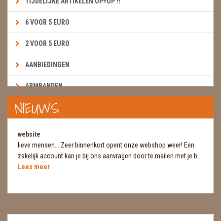
TIJDELIJKE ARTIKELEN OP=OP !!
6 VOOR 5 EURO
2 VOOR 5 EURO
AANBIEDINGEN
ARMBANDEN
NIEUWS
BOEKEN & KAARTEN E.A.R.T.H.
BOLLEN
website
lieve mensen... Zeer binnenkort opent onze webshop weer! Een
BROEKZAKSTENEN
zakelijk account kan je bij ons aanvragen door te mailen met je b...
Lees meer
CADEAUBONNEN
DIERTJES
DIVERSE