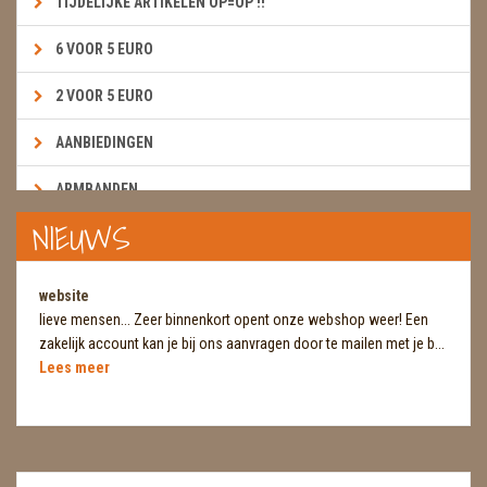
TIJDELIJKE ARTIKELEN OP=OP !!
6 VOOR 5 EURO
2 VOOR 5 EURO
AANBIEDINGEN
ARMBANDEN
NIEUWS
BOEKEN & KAARTEN E.A.R.T.H.
BOLLEN
website
lieve mensen... Zeer binnenkort opent onze webshop weer! Een
BROEKZAKSTENEN
zakelijk account kan je bij ons aanvragen door te mailen met je b...
Lees meer
CADEAUBONNEN
DIERTJES
DIVERSE