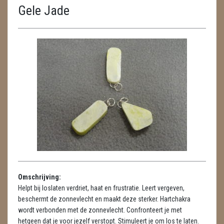
Gele Jade
ENGELEN
FENG SHUI
GEODE 'S / STANDAARDS
GESLEPEN STENEN
HANGERS
HANGERS
LUXE HANGERS
HARTEN
Omschrijving:
HUISREINIGING
Helpt bij loslaten verdriet, haat en frustratie. Leert vergeven,
beschermt de zonnevlecht en maakt deze sterker. Hartchakra
KAARSEN
wordt verbonden met de zonnevlecht. Confronteert je met
hetgeen dat je voor jezelf verstopt. Stimuleert je om los te laten.