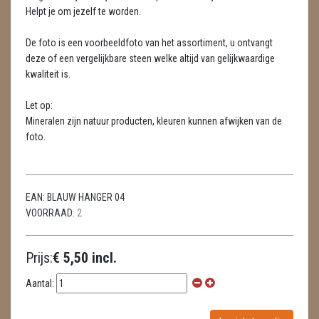
LAMPEN
Helpt je om jezelf te worden.
MASSAGE
De foto is een voorbeeldfoto van het assortiment, u ontvangt
deze of een vergelijkbare steen welke altijd van gelijkwaardige
METEORIETEN
kwaliteit is.
READING EN PERSOONLIJK ADVIES
Let op:
Mineralen zijn natuur producten, kleuren kunnen afwijken van de
RUWE STENEN
foto.
SCHEDELS / SKULLS
SELENIET
EAN:
BLAUW HANGER 04
VOORRAAD:
2
SPECIALE STUKKEN
TELEFOON KOORDEN
Prijs:
€ 5,50 incl.
THEELICHTEN
Aantal:
VLINDERS