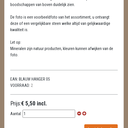
LAMPEN
boodschappen van boven duidelijk zien.
MASSAGE
De foto is een voorbeeldfoto van het assortiment, u ontvangt
deze of een vergelijkbare steen welke altijd van gelijkwaardige
METEORIETEN
kwaliteit is.
READING EN PERSOONLIJK ADVIES
Let op:
Mineralen zijn natuur producten, kleuren kunnen afwijken van de
RUWE STENEN
foto.
SCHEDELS / SKULLS
SELENIET
EAN:
BLAUW HANGER 05
VOORRAAD:
2
SPECIALE STUKKEN
TELEFOON KOORDEN
Prijs:
€ 5,50 incl.
THEELICHTEN
Aantal:
VLINDERS