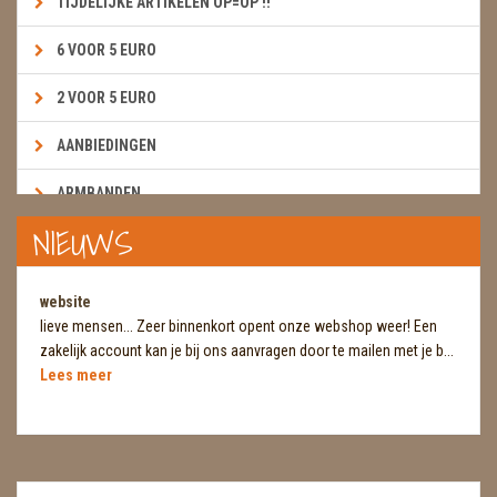
TIJDELIJKE ARTIKELEN OP=OP !!
6 VOOR 5 EURO
2 VOOR 5 EURO
AANBIEDINGEN
ARMBANDEN
NIEUWS
BOEKEN & KAARTEN E.A.R.T.H.
BOLLEN
website
lieve mensen... Zeer binnenkort opent onze webshop weer! Een
BROEKZAKSTENEN
zakelijk account kan je bij ons aanvragen door te mailen met je b...
Lees meer
CADEAUBONNEN
DIERTJES
DIVERSE