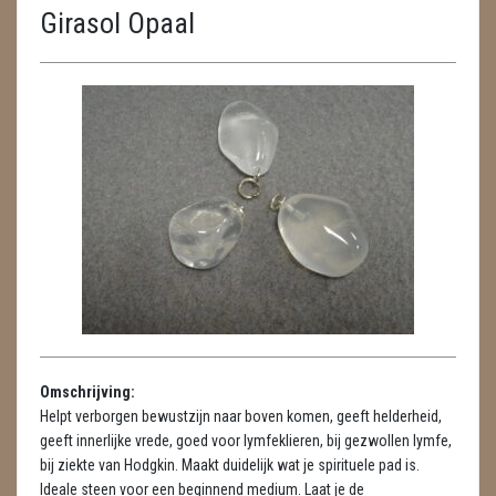
Girasol Opaal
ENGELEN
FENG SHUI
GEODE 'S / STANDAARDS
GESLEPEN STENEN
HANGERS
HANGERS
LUXE HANGERS
HARTEN
Omschrijving:
HUISREINIGING
Helpt verborgen bewustzijn naar boven komen, geeft helderheid,
geeft innerlijke vrede, goed voor lymfeklieren, bij gezwollen lymfe,
KAARSEN
bij ziekte van Hodgkin. Maakt duidelijk wat je spirituele pad is.
Ideale steen voor een beginnend medium. Laat je de