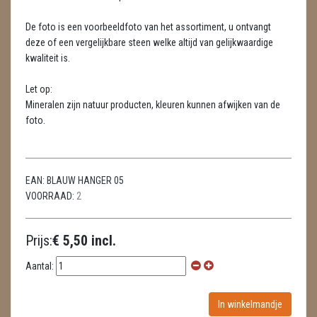
LAMPEN
De foto is een voorbeeldfoto van het assortiment, u ontvangt
MASSAGE
deze of een vergelijkbare steen welke altijd van gelijkwaardige
kwaliteit is.
METEORIETEN
Let op:
READING EN PERSOONLIJK ADVIES
Mineralen zijn natuur producten, kleuren kunnen afwijken van de
foto.
RUWE STENEN
SCHEDELS / SKULLS
EAN:
BLAUW HANGER 05
SELENIET
VOORRAAD:
2
SPECIALE STUKKEN
Prijs:
€ 5,50 incl.
TELEFOON KOORDEN
Aantal:
THEELICHTEN
VLINDERS