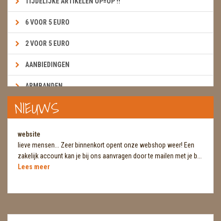
TIJDELIJKE ARTIKELEN OP=OP !!
6 VOOR 5 EURO
2 VOOR 5 EURO
AANBIEDINGEN
ARMBANDEN
NIEUWS
BOEKEN & KAARTEN E.A.R.T.H.
BOLLEN
website
lieve mensen... Zeer binnenkort opent onze webshop weer! Een
BROEKZAKSTENEN
zakelijk account kan je bij ons aanvragen door te mailen met je b...
Lees meer
CADEAUBONNEN
DIERTJES
DIVERSE