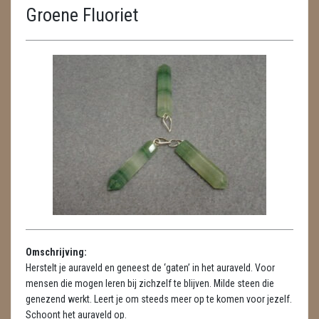
Groene Fluoriet
ENGELEN
FENG SHUI
GEODE 'S / STANDAARDS
GESLEPEN STENEN
HANGERS
HANGERS
LUXE HANGERS
HARTEN
Omschrijving:
HUISREINIGING
Herstelt je auraveld en geneest de ‘gaten’ in het auraveld. Voor
mensen die mogen leren bij zichzelf te blijven. Milde steen die
KAARSEN
genezend werkt. Leert je om steeds meer op te komen voor jezelf.
Schoont het auraveld op.