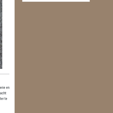
erie en
racht
ter te