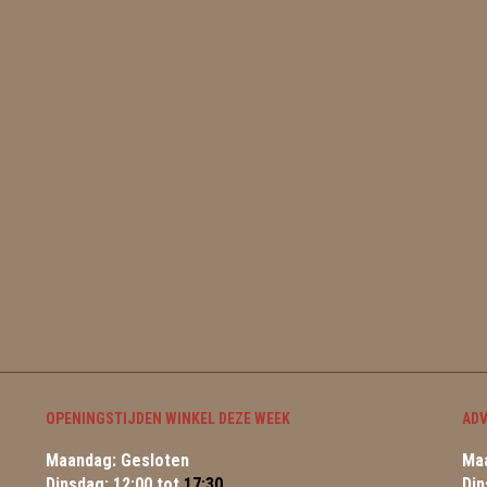
OPENINGSTIJDEN WINKEL DEZE WEEK
ADV
Maandag: Gesloten
Maa
Dinsdag: 12:00 tot
17:30
Din