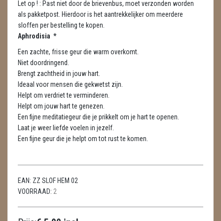
Let op ! : Past niet door de brievenbus, moet verzonden worden
METEORIETEN
als pakketpost. Hierdoor is het aantrekkelijker om meerdere
sloffen per bestelling te kopen.
READING EN PERSOONLIJK ADVIES
Aphrodisia *
RUWE STENEN
Een zachte, frisse geur die warm overkomt.
Niet doordringend.
SCHEDELS / SKULLS
Brengt zachtheid in jouw hart.
Ideaal voor mensen die gekwetst zijn.
SELENIET
Helpt om verdriet te verminderen.
Helpt om jouw hart te genezen.
SPECIALE STUKKEN
Een fijne meditatiegeur die je prikkelt om je hart te openen.
Laat je weer liefde voelen in jezelf.
TELEFOON KOORDEN
Een fijne geur die je helpt om tot rust te komen.
THEELICHTEN
VLINDERS
EAN:
ZZ SLOF HEM 02
VOORRAAD:
2
WIEROOK, OLIE & TOEBEHOREN
WIEROOK