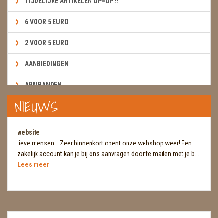
TIJDELIJKE ARTIKELEN OP=OP !!
6 VOOR 5 EURO
2 VOOR 5 EURO
AANBIEDINGEN
ARMBANDEN
NIEUWS
BOEKEN & KAARTEN E.A.R.T.H.
BOLLEN
website
lieve mensen... Zeer binnenkort opent onze webshop weer! Een
BROEKZAKSTENEN
zakelijk account kan je bij ons aanvragen door te mailen met je b...
Lees meer
CADEAUBONNEN
DIERTJES
DIVERSE