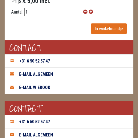
Prijs:
€ 5,00 incl.
WIEROOK GREEN TREE
Aantal:
WIEROOK HEM / DARSHAN
WIEROOK KEGELS
CONTACT
WIEROOK NAG CHAMPA / SATYA
+31 6 50 52 57 47
OLIE
E-MAIL ALGEMEEN
WIEROOK HUTTEN & PLANKJES
E-MAIL WIEROOK
ZAKJES WATER ELIXERS
CONTACT
+31 6 50 52 57 47
E-MAIL ALGEMEEN