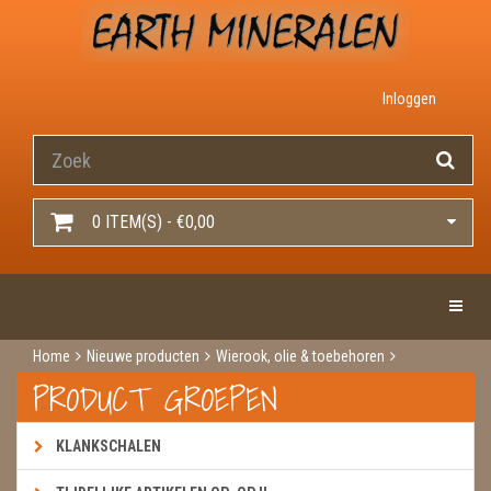
Inloggen
0 ITEM(S) - €0,00
Toggle 
Home
Nieuwe producten
Wierook, olie & toebehoren
Wierook
Wierook hem / darshan
Aphrodisia
PRODUCT GROEPEN
KLANKSCHALEN