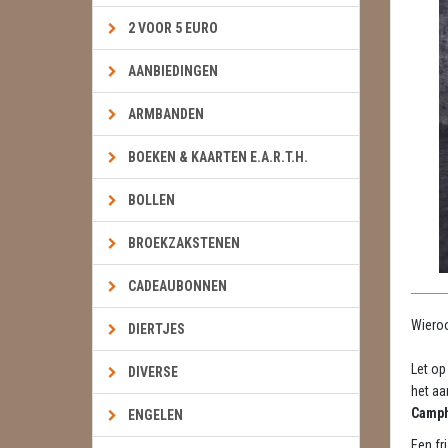
2 VOOR 5 EURO
AANBIEDINGEN
ARMBANDEN
BOEKEN & KAARTEN E.A.R.T.H.
BOLLEN
BROEKZAKSTENEN
CADEAUBONNEN
Wieroo
DIERTJES
Let op
DIVERSE
het aa
Camph
ENGELEN
Een fr