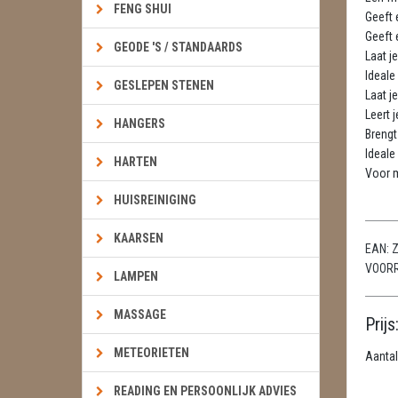
FENG SHUI
Geeft e
Geeft e
GEODE 'S / STANDAARDS
Laat je
Ideale
GESLEPEN STENEN
Laat j
Leert j
HANGERS
Brengt 
Ideale
HARTEN
Voor m
HUISREINIGING
KAARSEN
EAN:
Z
VOOR
LAMPEN
MASSAGE
Prijs
METEORIETEN
Aantal
READING EN PERSOONLIJK ADVIES