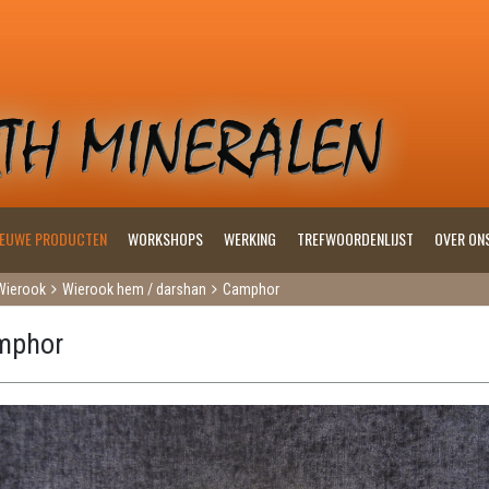
IEUWE PRODUCTEN
WORKSHOPS
WERKING
TREFWOORDENLIJST
OVER ON
Wierook
Wierook hem / darshan
Camphor
mphor