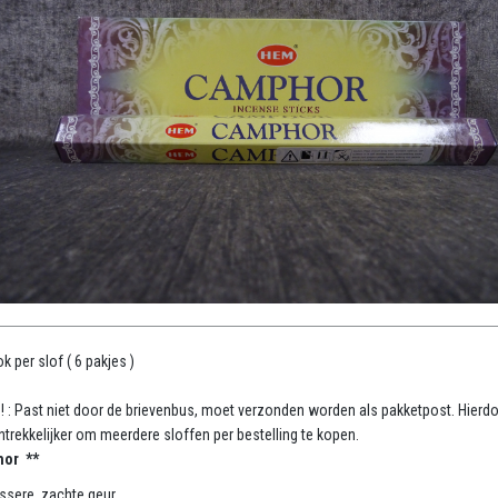
k per slof ( 6 pakjes )
 ! : Past niet door de brievenbus, moet verzonden worden als pakketpost. Hierdo
ntrekkelijker om meerdere sloffen per bestelling te kopen.
or **
issere, zachte geur.