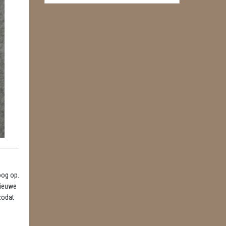
oog op.
nieuwe
zodat