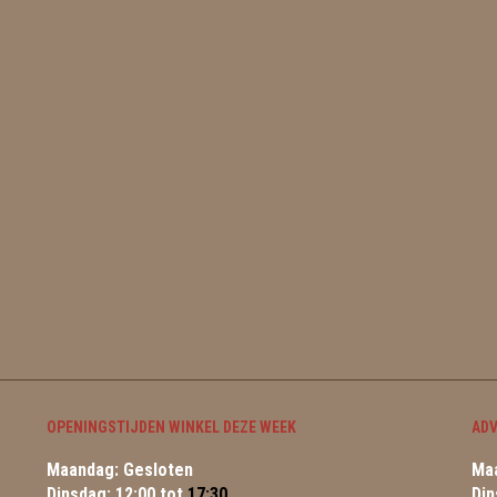
OPENINGSTIJDEN WINKEL DEZE WEEK
ADV
Maandag: Gesloten
Maa
Dinsdag: 12:00 tot
17:30
Din