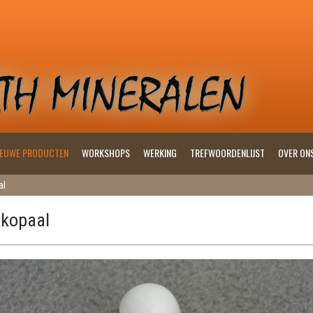
IEUWE PRODUCTEN
WORKSHOPS
WERKING
TREFWOORDENLIJST
OVER ON
al
kopaal