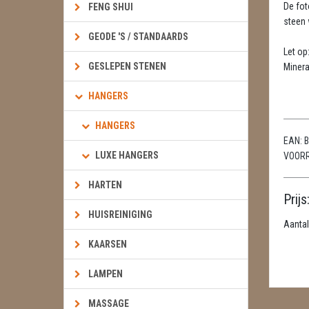
De fot
FENG SHUI
steen w
GEODE 'S / STANDAARDS
Let op
GESLEPEN STENEN
Minera
HANGERS
HANGERS
EAN:
B
LUXE HANGERS
VOOR
HARTEN
Prijs
HUISREINIGING
Aantal
KAARSEN
LAMPEN
MASSAGE