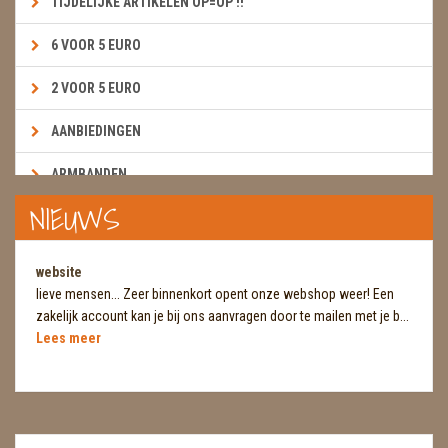
TIJDELIJKE ARTIKELEN OP=OP !!
6 VOOR 5 EURO
2 VOOR 5 EURO
AANBIEDINGEN
ARMBANDEN
NIEUWS
BOEKEN & KAARTEN E.A.R.T.H.
BOLLEN
website
lieve mensen... Zeer binnenkort opent onze webshop weer! Een
BROEKZAKSTENEN
zakelijk account kan je bij ons aanvragen door te mailen met je b...
Lees meer
CADEAUBONNEN
DIERTJES
DIVERSE