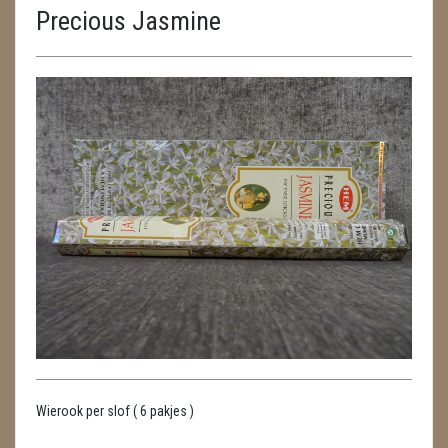
Precious Jasmine
ENGELEN
FENG SHUI
GEODE 'S / STANDAARDS
GESLEPEN STENEN
HANGERS
HARTEN
HUISREINIGING
KAARSEN
LAMPEN
Wierook per slof ( 6 pakjes )
MASSAGE