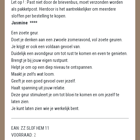
Let op ! : Past niet door de brievenbus, moet verzonden worden
METEORIETEN
als pakketpost. Hierdoor is het aantrekkelijker om meerdere
sloffen per bestelling te kopen.
READING EN PERSOONLIJK ADVIES
Jasmine ****
RUWE STENEN
Een zoete geur.
Doet je denken aan een zwoele zomeravond, vol zoete geuren.
SCHEDELS / SKULLS
Je krijgt er ook een voldaan gevoel van.
Duidelijk een avondgeur om tot rust te komen en even te genieten.
SELENIET
Brengt je bij jouw eigen rustpunt.
Helpt je om op een diep niveau te ontspannen.
SPECIALE STUKKEN
Maakt je zelfs wat loom.
Geeft je een goed gevoel over jezelf.
TELEFOON KOORDEN
Haalt spanning uit jouw relatie.
Deze geur stimuleert je om tot bloei te komen en om jezelf te
THEELICHTEN
laten zien.
Je kunt laten zien wie je werkelijk bent.
VLINDERS
WIEROOK, OLIE & TOEBEHOREN
EAN:
ZZ SLOF HEM 11
VOORRAAD:
2
WIEROOK