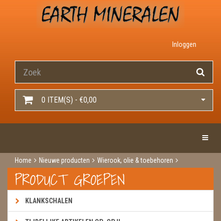
Inloggen
0 ITEM(S) - €0,00
Toggle 
Home
Nieuwe producten
Wierook, olie & toebehoren
Wierook
Wierook hem / darshan
Precious jasmine
PRODUCT GROEPEN
KLANKSCHALEN