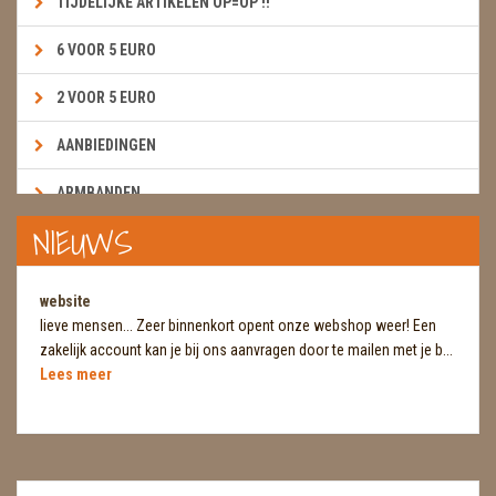
TIJDELIJKE ARTIKELEN OP=OP !!
6 VOOR 5 EURO
2 VOOR 5 EURO
AANBIEDINGEN
ARMBANDEN
NIEUWS
BOEKEN & KAARTEN E.A.R.T.H.
BOLLEN
website
lieve mensen... Zeer binnenkort opent onze webshop weer! Een
BROEKZAKSTENEN
zakelijk account kan je bij ons aanvragen door te mailen met je b...
Lees meer
CADEAUBONNEN
DIERTJES
DIVERSE