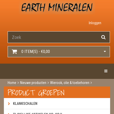
Inloggen
0 ITEM(S) - €0,00
Toggle 
Home
Nieuwe producten
Wierook, olie & toebehoren
Wierook
Wierook hem / darshan
Orange blossom
PRODUCT GROEPEN
KLANKSCHALEN