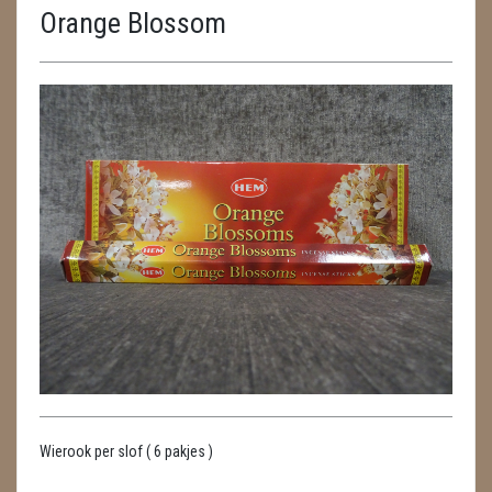
Orange Blossom
ENGELEN
FENG SHUI
GEODE 'S / STANDAARDS
GESLEPEN STENEN
HANGERS
HARTEN
HUISREINIGING
KAARSEN
LAMPEN
Wierook per slof ( 6 pakjes )
MASSAGE