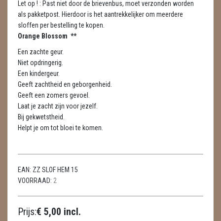
Let op ! : Past niet door de brievenbus, moet verzonden worden
METEORIETEN
als pakketpost. Hierdoor is het aantrekkelijker om meerdere
sloffen per bestelling te kopen.
READING EN PERSOONLIJK ADVIES
Orange Blossom **
RUWE STENEN
Een zachte geur.
Niet opdringerig.
SCHEDELS / SKULLS
Een kindergeur.
Geeft zachtheid en geborgenheid.
SELENIET
Geeft een zomers gevoel.
Laat je zacht zijn voor jezelf.
SPECIALE STUKKEN
Bij gekwetstheid.
Helpt je om tot bloei te komen.
TELEFOON KOORDEN
THEELICHTEN
EAN:
ZZ SLOF HEM 15
VLINDERS
VOORRAAD:
2
WIEROOK, OLIE & TOEBEHOREN
Prijs:
€ 5,00 incl.
WIEROOK