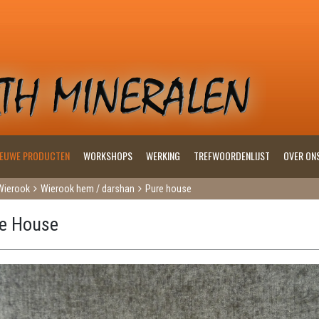
IEUWE PRODUCTEN
WORKSHOPS
WERKING
TREFWOORDENLIJST
OVER ON
Wierook
Wierook hem / darshan
Pure house
e House