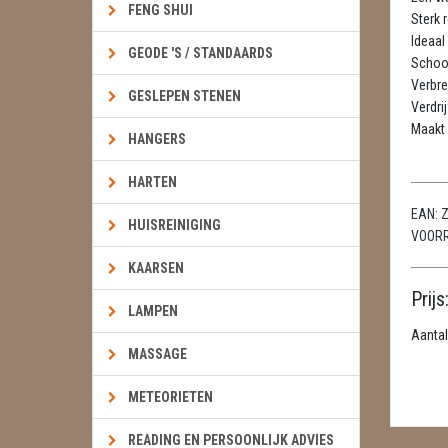
FENG SHUI
Sterk 
Ideaal
GEODE 'S / STANDAARDS
Schoon
Verbre
GESLEPEN STENEN
Verdrij
Maakt 
HANGERS
HARTEN
EAN:
Z
HUISREINIGING
VOOR
KAARSEN
Prijs
LAMPEN
Aantal
MASSAGE
METEORIETEN
READING EN PERSOONLIJK ADVIES