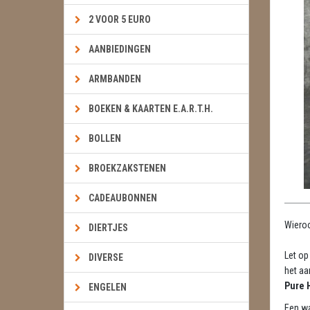
2 VOOR 5 EURO
AANBIEDINGEN
ARMBANDEN
BOEKEN & KAARTEN E.A.R.T.H.
BOLLEN
BROEKZAKSTENEN
CADEAUBONNEN
Wieroo
DIERTJES
Let op
DIVERSE
het aa
Pure 
ENGELEN
Een wa