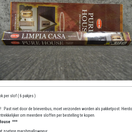
k per slof ( 6 pakjes )
 ! : Past niet door de brievenbus, moet verzonden worden als pakketpost. Hierdo
ntrekkelijker om meerdere sloffen per bestelling te kopen.
House ***
t zoetere marshmallowgeur.