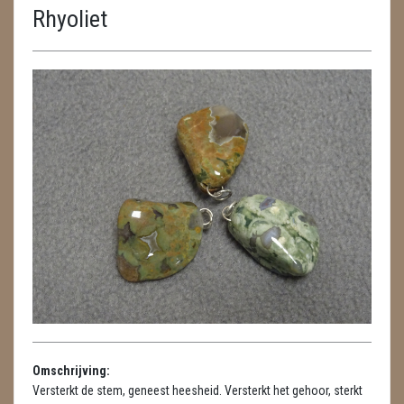
Rhyoliet
ENGELEN
FENG SHUI
GEODE 'S / STANDAARDS
GESLEPEN STENEN
HANGERS
HANGERS
LUXE HANGERS
HARTEN
HUISREINIGING
Omschrijving:
KAARSEN
Versterkt de stem, geneest heesheid. Versterkt het gehoor, sterkt