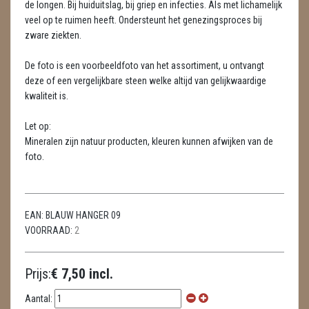
de longen. Bij huiduitslag, bij griep en infecties. Als met lichamelijk
LAMPEN
veel op te ruimen heeft. Ondersteunt het genezingsproces bij
zware ziekten.
MASSAGE
METEORIETEN
De foto is een voorbeeldfoto van het assortiment, u ontvangt
deze of een vergelijkbare steen welke altijd van gelijkwaardige
READING EN PERSOONLIJK ADVIES
kwaliteit is.
RUWE STENEN
Let op:
Mineralen zijn natuur producten, kleuren kunnen afwijken van de
SCHEDELS / SKULLS
foto.
SELENIET
SPECIALE STUKKEN
EAN:
BLAUW HANGER 09
VOORRAAD:
2
TELEFOON KOORDEN
Prijs:
€ 7,50 incl.
THEELICHTEN
Aantal:
VLINDERS