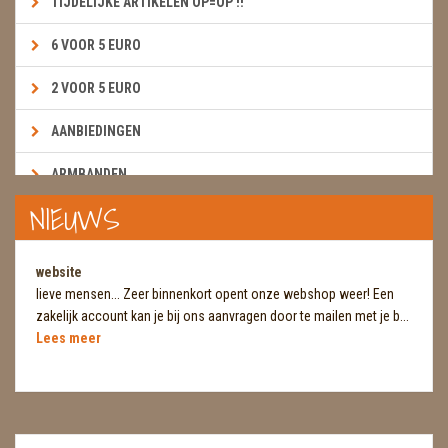
TIJDELIJKE ARTIKELEN OP=OP !!
6 VOOR 5 EURO
2 VOOR 5 EURO
AANBIEDINGEN
ARMBANDEN
NIEUWS
BOEKEN & KAARTEN E.A.R.T.H.
BOLLEN
website
lieve mensen... Zeer binnenkort opent onze webshop weer! Een
BROEKZAKSTENEN
zakelijk account kan je bij ons aanvragen door te mailen met je b...
Lees meer
CADEAUBONNEN
DIERTJES
DIVERSE