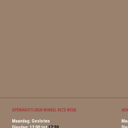
OPENINGSTIJDEN WINKEL DEZE WEEK
ADV
Maandag: Gesloten
Maa
Dinsdag: 12:00 tot
17:30
Din