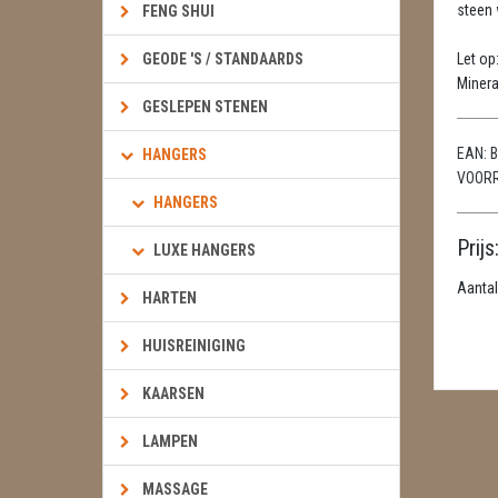
steen w
FENG SHUI
GEODE 'S / STANDAARDS
Let op
Minera
GESLEPEN STENEN
EAN:
B
HANGERS
VOOR
HANGERS
Prijs
LUXE HANGERS
Aantal
HARTEN
HUISREINIGING
KAARSEN
LAMPEN
MASSAGE