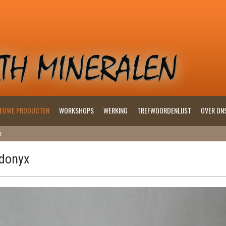
IEUWE PRODUCTEN
WORKSHOPS
WERKING
TREFWOORDENLIJST
OVER ON
x
donyx